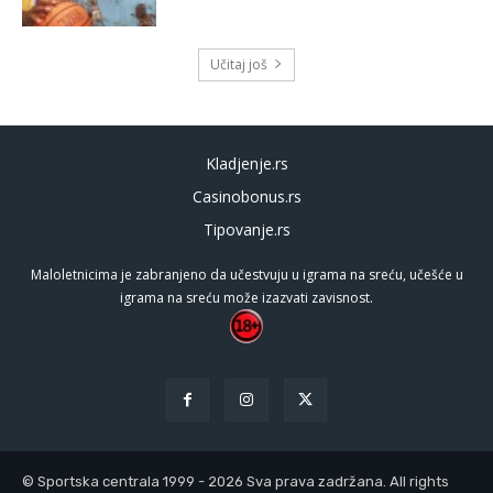
Učitaj još
Kladjenje.rs
Casinobonus.rs
Tipovanje.rs
Maloletnicima je zabranjeno da učestvuju u igrama na sreću, učešće u
igrama na sreću može izazvati zavisnost.
© Sportska centrala 1999 - 2026 Sva prava zadržana. All rights