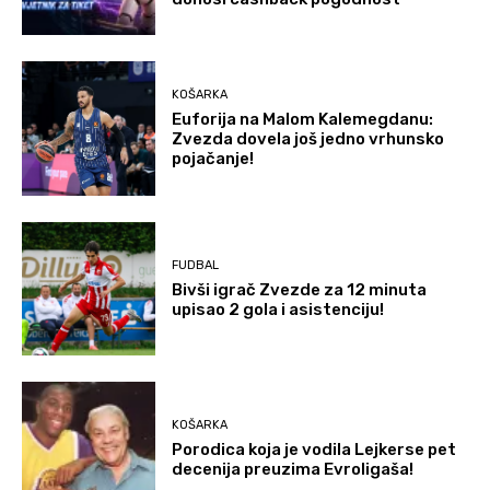
KOŠARKA
Euforija na Malom Kalemegdanu:
Zvezda dovela još jedno vrhunsko
pojačanje!
FUDBAL
Bivši igrač Zvezde za 12 minuta
upisao 2 gola i asistenciju!
KOŠARKA
Porodica koja je vodila Lejkerse pet
decenija preuzima Evroligaša!