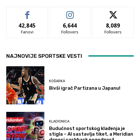
42,845
6,644
8,089
Fanovi
Follovers
Follovers
NAJNOVIJE SPORTSKE VESTI
KOŠARKA
Bivši igrač Partizana u Japanu!
KLADIONICA
Budućnost sportskog klađenja je
stigla – AI sastavlja tiket, a Meridian
donosi cashback pogodnost