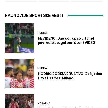
NAJNOVIJE SPORTSKE VESTI
FUDBAL
NEVIĐENO: Dao gol, upao u tunel,
povredio se, gol poništen (VIDEO)
FUDBAL
MODRIĆ DOBIJA DRUŠTVO: Još jedan
Hrvat stiže u Milano!
KOŠARKA