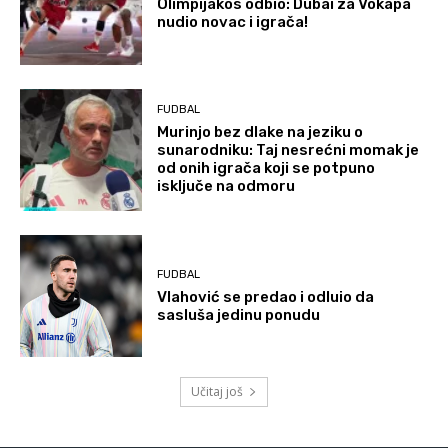
Olimpijakos odbio: Dubai za Vokapa
nudio novac i igrača!
FUDBAL
Murinjo bez dlake na jeziku o
sunarodniku: Taj nesrećni momak je
od onih igrača koji se potpuno
isključe na odmoru
FUDBAL
Vlahović se predao i odluio da
sasluša jedinu ponudu
Učitaj još