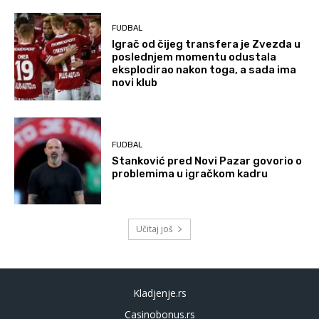
FUDBAL
Igrač od čijeg transfera je Zvezda u
poslednjem momentu odustala
eksplodirao nakon toga, a sada ima
novi klub
FUDBAL
Stanković pred Novi Pazar govorio o
problemima u igračkom kadru
Učitaj još
Kladjenje.rs
Casinobonus.rs