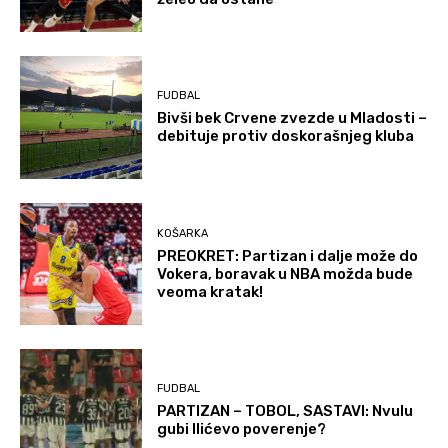
FUDBAL
Bivši bek Crvene zvezde u Mladosti –
debituje protiv doskorašnjeg kluba
KOŠARKA
PREOKRET: Partizan i dalje može do
Vokera, boravak u NBA možda bude
veoma kratak!
FUDBAL
PARTIZAN – TOBOL, SASTAVI: Nvulu
gubi Ilićevo poverenje?