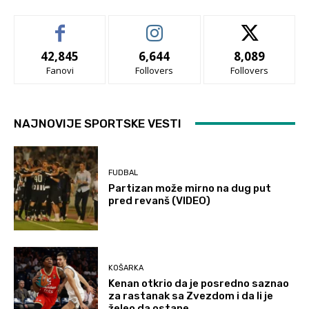
42,845
6,644
8,089
Fanovi
Follovers
Follovers
NAJNOVIJE SPORTSKE VESTI
FUDBAL
Partizan može mirno na dug put
pred revanš (VIDEO)
KOŠARKA
Kenan otkrio da je posredno saznao
za rastanak sa Zvezdom i da li je
želeo da ostane