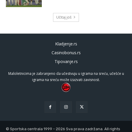
Učitaj još
Kladjenje.rs
Casinobonus.rs
Tipovanje.rs
Maloletnicima je zabranjeno da učestvuju u igrama na sreću, učešće u
igrama na sreću može izazvati zavisnost.
© Sportska centrala 1999 - 2026 Sva prava zadržana. All rights