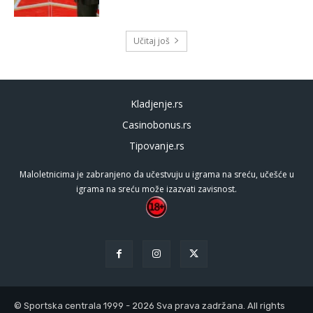
Učitaj još
Kladjenje.rs
Casinobonus.rs
Tipovanje.rs
Maloletnicima je zabranjeno da učestvuju u igrama na sreću, učešće u
igrama na sreću može izazvati zavisnost.
© Sportska centrala 1999 - 2026 Sva prava zadržana. All rights