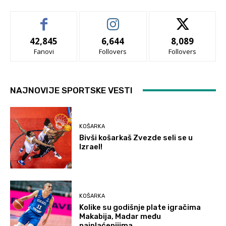
42,845
6,644
8,089
Fanovi
Follovers
Follovers
NAJNOVIJE SPORTSKE VESTI
KOŠARKA
Bivši košarkaš Zvezde seli se u
Izrael!
KOŠARKA
Kolike su godišnje plate igračima
Makabija, Madar među
najplaćenijima