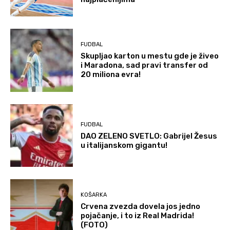
FUDBAL
Skupljao karton u mestu gde je živeo
i Maradona, sad pravi transfer od
20 miliona evra!
FUDBAL
DAO ZELENO SVETLO: Gabrijel Žesus
u italijanskom gigantu!
KOŠARKA
Crvena zvezda dovela jos jedno
pojačanje, i to iz Real Madrida!
(FOTO)