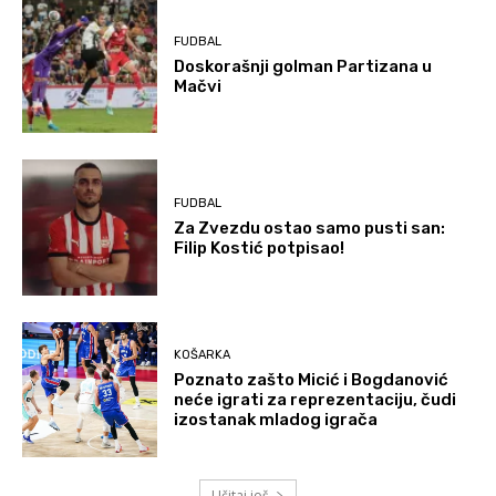
FUDBAL
Doskorašnji golman Partizana u
Mačvi
FUDBAL
Za Zvezdu ostao samo pusti san:
Filip Kostić potpisao!
KOŠARKA
Poznato zašto Micić i Bogdanović
neće igrati za reprezentaciju, čudi
izostanak mladog igrača
Učitaj još