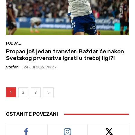
FUDBAL
Propao još jedan transfer: Baždar će nakon
Svetskog prvenstva igrati u trećoj ligi?!
Stefan
-
24 Jul 2026. 19:37
1
2
3
OSTANITE POVEZANI