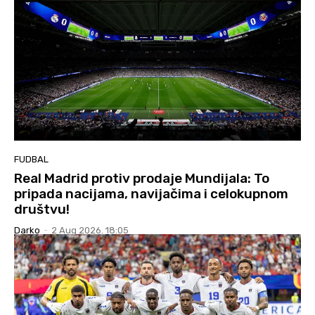
FUDBAL
Real Madrid protiv prodaje Mundijala: To
pripada nacijama, navijačima i celokupnom
društvu!
Darko
-
2 Aug 2026. 18:05