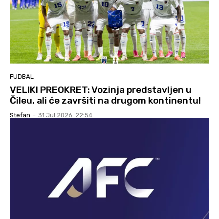
FUDBAL
VELIKI PREOKRET: Vozinja predstavljen u
Čileu, ali će završiti na drugom kontinentu!
Stefan
-
31 Jul 2026. 22:54