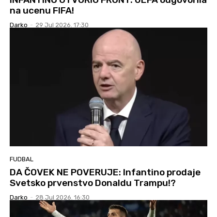
na ucenu FIFA!
Darko
-
29 Jul 2026. 17:30
FUDBAL
DA ČOVEK NE POVERUJE: Infantino prodaje
Svetsko prvenstvo Donaldu Trampu!?
Darko
-
28 Jul 2026. 16:30