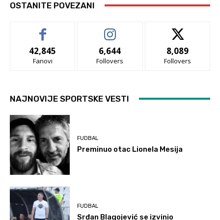
OSTANITE POVEZANI
42,845
6,644
8,089
Fanovi
Follovers
Follovers
NAJNOVIJE SPORTSKE VESTI
FUDBAL
Preminuo otac Lionela Mesija
FUDBAL
Srđan Blagojević se izvinio