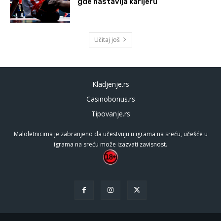
gde nastavlja karijeru
Učitaj još
Kladjenje.rs
Casinobonus.rs
Tipovanje.rs
Maloletnicima je zabranjeno da učestvuju u igrama na sreću, učešće u
igrama na sreću može izazvati zavisnost.