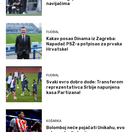
navijačima
FUDBAL
Kakav posao Dinama iz Zagreba:
Napadač PSŽ-a potpisao za prvaka
Hrvatske!
FUDBAL
Svaki evro dobro dođe: Transferom
reprezentativca Srbije napunjena
kasa Partizana!
KOŠARKA
Bolomboj neće pojačati Unikahu, evo