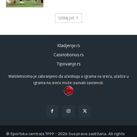
Učitaj još
Kladjenje.rs
Casinobonus.rs
Tipovanje.rs
Maloletnicima je zabranjeno da učestvuju u igrama na sreću, učešće u
igrama na sreću može izazvati zavisnost.
© Sportska centrala 1999 - 2026 Sva prava zadržana. All rights