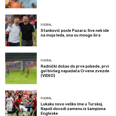
FUDBAL
Stanković posle Pazara: Sve nek ide
na moja leđa, ona su mnogo šira
FUDBAL
Radnički došao do prve pobede, prvi
gol bivšeg napadača Crvene zvezde
(VIDEO)
FUDBAL
Lukaku novo veliko ime u Turskoj,
Napoli dovodi zamenu iz šampiona
Engleske