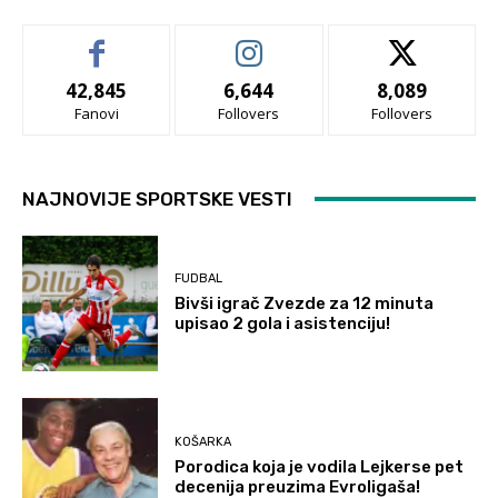
42,845
6,644
8,089
Fanovi
Follovers
Follovers
NAJNOVIJE SPORTSKE VESTI
FUDBAL
Bivši igrač Zvezde za 12 minuta
upisao 2 gola i asistenciju!
KOŠARKA
Porodica koja je vodila Lejkerse pet
decenija preuzima Evroligaša!