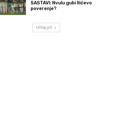
SASTAVI: Nvulu gubi Ilićevo
poverenje?
Učitaj još