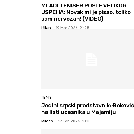
MLADI TENISER POSLE VELIKOG
USPEHA: Novak mi je pisao, toliko
sam nervozan! (VIDEO)
Milan
-
19 Mar 2026. 21:28
TENIS
Jedini srpski predstavnik: Đokovi
na listi učesnika u Majamiju
MilosN
-
19 Feb 2026. 10:10