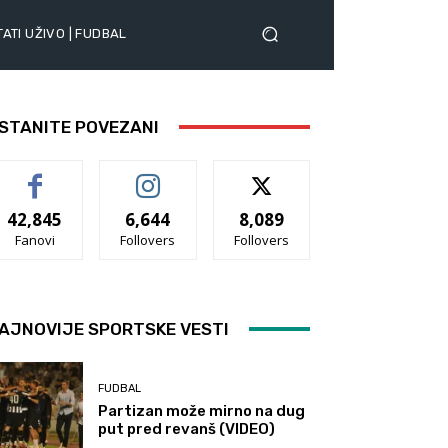
ATI UŽIVO | FUDBAL
STANITE POVEZANI
42,845
6,644
8,089
Fanovi
Follovers
Follovers
AJNOVIJE SPORTSKE VESTI
FUDBAL
Partizan može mirno na dug
put pred revanš (VIDEO)