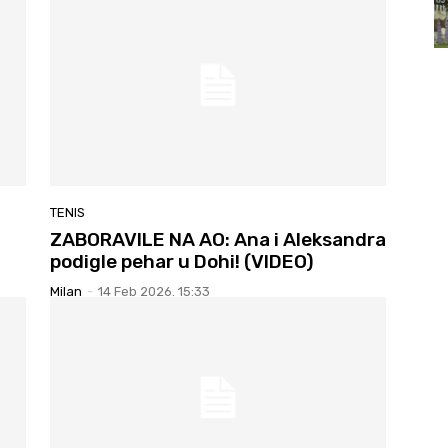
TENIS
ZABORAVILE NA AO: Ana i Aleksandra
podigle pehar u Dohi! (VIDEO)
Milan
-
14 Feb 2026. 15:33