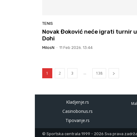
TENIS
Novak Đoković neće igrati turnir u
Dohi
MilosN
-
11 Feb 2026. 13:44
...
1
2
3
138
Kladjenje.rs
Mal
Casinobonus.rs
Tipovanje.rs
© Sportska centrala 1999 - 2026 Sva prava zadržan