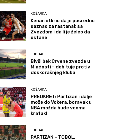
KOŠARKA
Kenan otkrio da je posredno
saznao za rastanak sa
Zvezdom i da li je želeo da
ostane
FUDBAL
Bivši bek Crvene zvezde u
Mladosti – debituje protiv
doskorašnjeg kluba
KOŠARKA
PREOKRET: Partizan i dalje
može do Vokera, boravak u
NBA možda bude veoma
kratak!
FUDBAL
PARTIZAN – TOBOL,