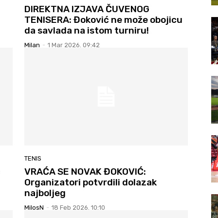
DIREKTNA IZJAVA ČUVENOG
TENISERA: Đoković ne može obojicu
da savlada na istom turniru!
Milan
-
1 Mar 2026. 09:42
TENIS
ć
VRAĆA SE NOVAK ĐOKOVIĆ:
Organizatori potvrdili dolazak
najboljeg
MilosN
-
18 Feb 2026. 10:10