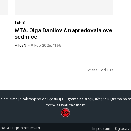
TENIS
WTA: Olga Danilović napredovala ove
sedmice
MilosN
-
9 Feb 2026. 11:55
Strana 1 od 138
oletnicima je zabranjeno da učestvuju u igrama na sreću, učešće u igrama na sr
može izazvati zavisnost.
a. All rights reserved.
Impresum
Oglašava