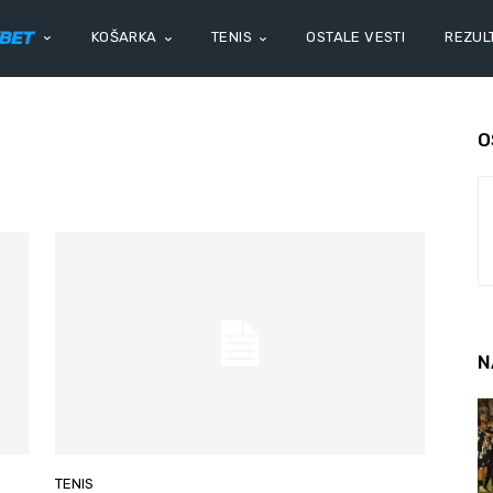
KOŠARKA
TENIS
OSTALE VESTI
REZULT
O
N
TENIS