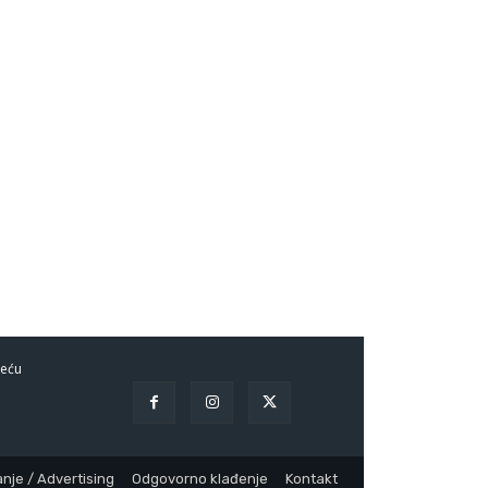
eću
nje / Advertising
Odgovorno klađenje
Kontakt