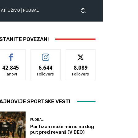
ATI UŽIVO | FUDBAL
STANITE POVEZANI
42,845
6,644
8,089
Fanovi
Follovers
Follovers
AJNOVIJE SPORTSKE VESTI
FUDBAL
Partizan može mirno na dug
put pred revanš (VIDEO)