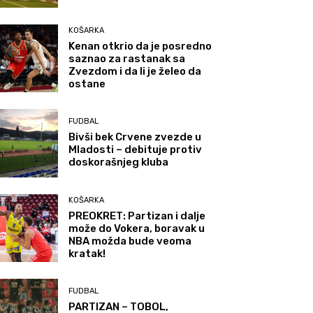
KOŠARKA
Kenan otkrio da je posredno
saznao za rastanak sa
Zvezdom i da li je želeo da
ostane
FUDBAL
Bivši bek Crvene zvezde u
Mladosti – debituje protiv
doskorašnjeg kluba
KOŠARKA
PREOKRET: Partizan i dalje
može do Vokera, boravak u
NBA možda bude veoma
kratak!
FUDBAL
PARTIZAN – TOBOL,