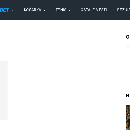
KOŠARKA
TENIS
OSTALE VESTI
REZULT
O
N