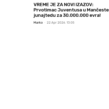
VREME JE ZA NOVI IZAZOV:
Prvotimac Juventusa u Mančeste
junajtedu za 30.000.000 evra!
Marko
-
22 Apr 2026. 13:05