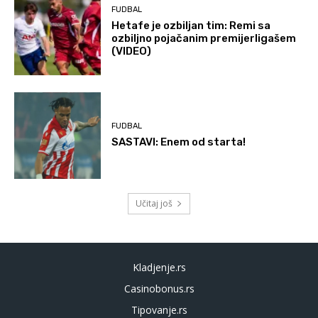
FUDBAL
Hetafe je ozbiljan tim: Remi sa
ozbiljno pojačanim premijerligašem
(VIDEO)
FUDBAL
SASTAVI: Enem od starta!
Učitaj još
Kladjenje.rs
Casinobonus.rs
Tipovanje.rs