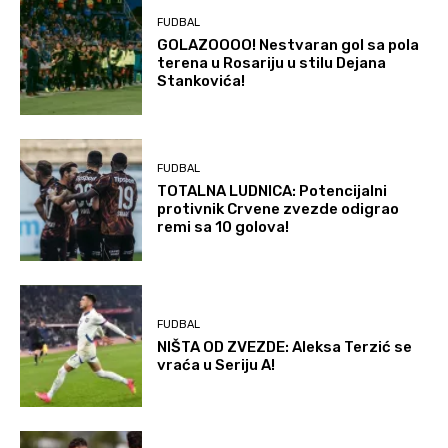
FUDBAL
GOLAZOOOO! Nestvaran gol sa pola
terena u Rosariju u stilu Dejana
Stankovića!
FUDBAL
TOTALNA LUDNICA: Potencijalni
protivnik Crvene zvezde odigrao
remi sa 10 golova!
FUDBAL
NIŠTA OD ZVEZDE: Aleksa Terzić se
vraća u Seriju A!