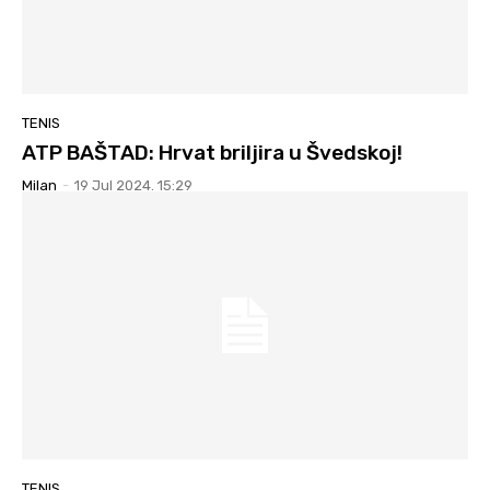
TENIS
ATP BAŠTAD: Hrvat briljira u Švedskoj!
Milan
-
19 Jul 2024. 15:29
TENIS