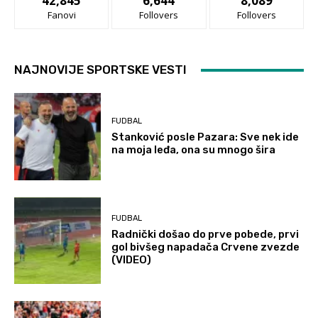
42,845
6,644
8,089
Fanovi
Follovers
Follovers
NAJNOVIJE SPORTSKE VESTI
FUDBAL
Stanković posle Pazara: Sve nek ide
na moja leđa, ona su mnogo šira
FUDBAL
Radnički došao do prve pobede, prvi
gol bivšeg napadača Crvene zvezde
(VIDEO)