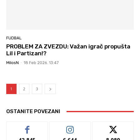
FUDBAL
PROBLEM ZA ZVEZDU: Važan igrač propušta
Lil i Partizan!?
MilosN
-
18 Feb 2026. 13:47
1
2
3
OSTANITE POVEZANI