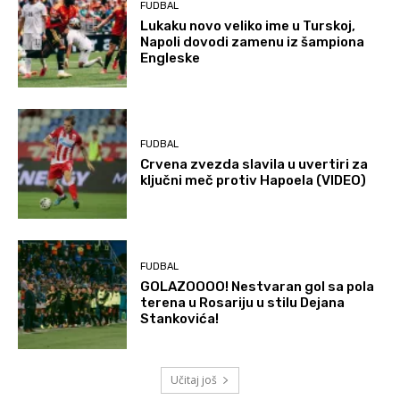
FUDBAL
Lukaku novo veliko ime u Turskoj,
Napoli dovodi zamenu iz šampiona
Engleske
FUDBAL
Crvena zvezda slavila u uvertiri za
ključni meč protiv Hapoela (VIDEO)
FUDBAL
GOLAZOOOO! Nestvaran gol sa pola
terena u Rosariju u stilu Dejana
Stankovića!
Učitaj još