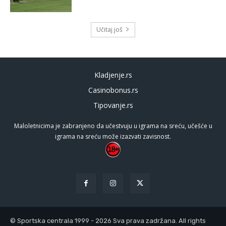
Učitaj još
Kladjenje.rs
Casinobonus.rs
Tipovanje.rs
Maloletnicima je zabranjeno da učestvuju u igrama na sreću, učešće u
igrama na sreću može izazvati zavisnost.
© Sportska centrala 1999 - 2026 Sva prava zadržana. All rights