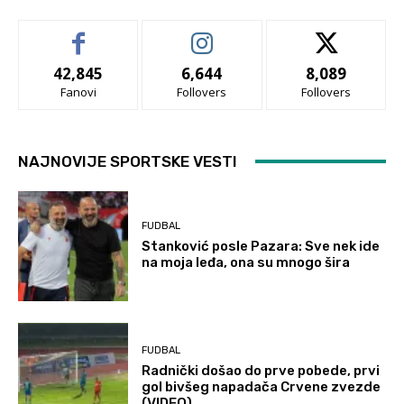
42,845
6,644
8,089
Fanovi
Follovers
Follovers
NAJNOVIJE SPORTSKE VESTI
FUDBAL
Stanković posle Pazara: Sve nek ide
na moja leđa, ona su mnogo šira
FUDBAL
Radnički došao do prve pobede, prvi
gol bivšeg napadača Crvene zvezde
(VIDEO)