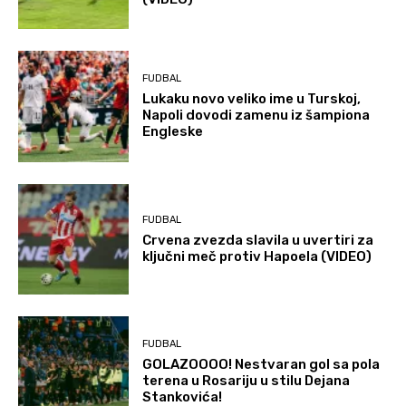
FUDBAL
Lukaku novo veliko ime u Turskoj,
Napoli dovodi zamenu iz šampiona
Engleske
FUDBAL
Crvena zvezda slavila u uvertiri za
ključni meč protiv Hapoela (VIDEO)
FUDBAL
GOLAZOOOO! Nestvaran gol sa pola
terena u Rosariju u stilu Dejana
Stankovića!