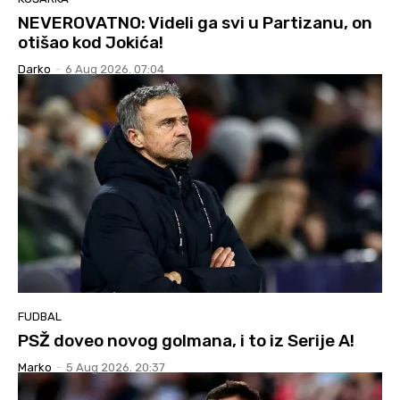
NEVEROVATNO: Videli ga svi u Partizanu, on
otišao kod Jokića!
Darko
-
6 Aug 2026. 07:04
FUDBAL
PSŽ doveo novog golmana, i to iz Serije A!
Marko
-
5 Aug 2026. 20:37