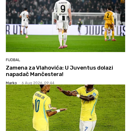
FUDBAL
Zamena za Vlahovića: U Juventus dolazi
napadač Mančestera!
Marko
-
6 Aug 2026. 09:44