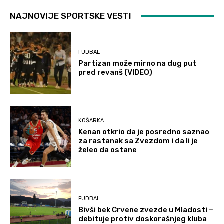
NAJNOVIJE SPORTSKE VESTI
FUDBAL
Partizan može mirno na dug put
pred revanš (VIDEO)
KOŠARKA
Kenan otkrio da je posredno saznao
za rastanak sa Zvezdom i da li je
želeo da ostane
FUDBAL
Bivši bek Crvene zvezde u Mladosti –
debituje protiv doskorašnjeg kluba