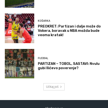
KOŠARKA
PREOKRET: Partizan i dalje može do
Vokera, boravak u NBA možda bude
veoma kratak!
FUDBAL
PARTIZAN – TOBOL, SASTAVI: Nvulu
gubi Ilićevo poverenje?
Učitaj još