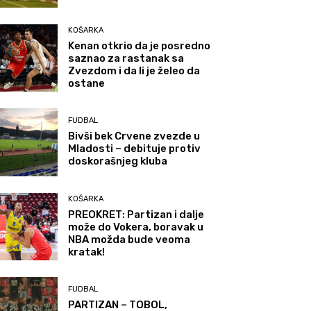
KOŠARKA
Kenan otkrio da je posredno
saznao za rastanak sa
Zvezdom i da li je želeo da
ostane
FUDBAL
Bivši bek Crvene zvezde u
Mladosti – debituje protiv
doskorašnjeg kluba
KOŠARKA
PREOKRET: Partizan i dalje
može do Vokera, boravak u
NBA možda bude veoma
kratak!
FUDBAL
PARTIZAN – TOBOL,