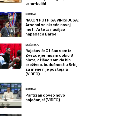
crno-belih!
FUDBAL
NAKON POTPISA VINISIJUSA:
Arsenal se okreće novoj
meti, Arteta naciljao
napadača Barse!
KOŠARKA
Rajaković: Otišao sam iz
Zvezde jer nisam dobio 8
plata, otišao sam da bih
preživeo, budućnost u Srbiji
za mene nije postojala
(VIDEO)
FUDBAL
Partizan doveo novo
pojačanje! (VIDEO)