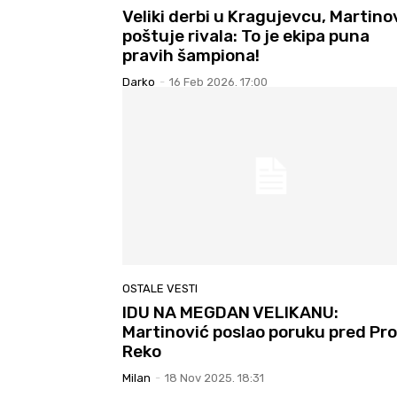
Veliki derbi u Kragujevcu, Martino
poštuje rivala: To je ekipa puna
pravih šampiona!
Darko
-
16 Feb 2026. 17:00
OSTALE VESTI
IDU NA MEGDAN VELIKANU:
Martinović poslao poruku pred Pro
Reko
Milan
-
18 Nov 2025. 18:31