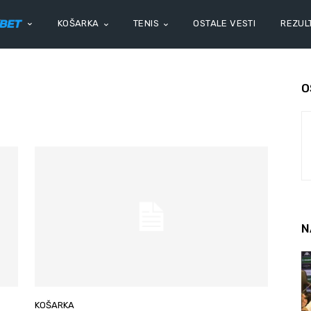
KOŠARKA
TENIS
OSTALE VESTI
REZULT
O
N
KOŠARKA