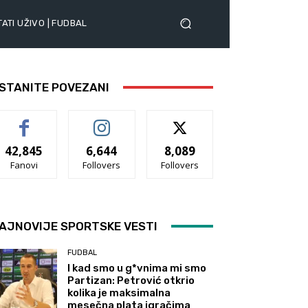
ATI UŽIVO | FUDBAL
STANITE POVEZANI
42,845
6,644
8,089
Fanovi
Follovers
Follovers
AJNOVIJE SPORTSKE VESTI
FUDBAL
I kad smo u g*vnima mi smo
Partizan: Petrović otkrio
kolika je maksimalna
mesečna plata igračima