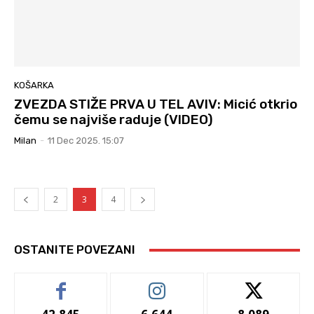
KOŠARKA
ZVEZDA STIŽE PRVA U TEL AVIV: Micić otkrio
čemu se najviše raduje (VIDEO)
Milan
-
11 Dec 2025. 15:07
2
3
4
OSTANITE POVEZANI