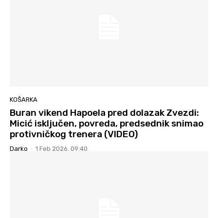
KOŠARKA
Buran vikend Hapoela pred dolazak Zvezdi:
Micić isključen, povreda, predsednik snimao
protivničkog trenera (VIDEO)
Darko
-
1 Feb 2026. 09:40