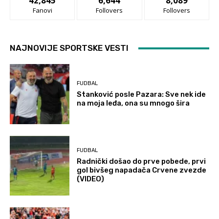
42,845
6,644
8,089
Fanovi
Follovers
Follovers
NAJNOVIJE SPORTSKE VESTI
FUDBAL
Stanković posle Pazara: Sve nek ide
na moja leđa, ona su mnogo šira
FUDBAL
Radnički došao do prve pobede, prvi
gol bivšeg napadača Crvene zvezde
(VIDEO)