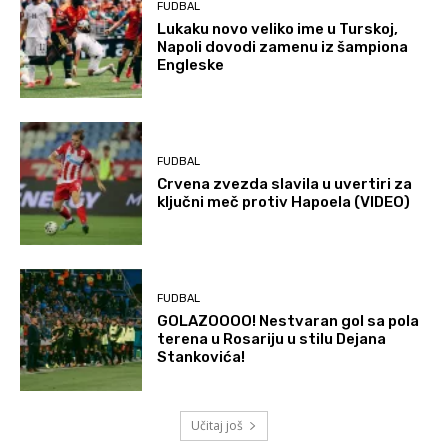
FUDBAL
Lukaku novo veliko ime u Turskoj,
Napoli dovodi zamenu iz šampiona
Engleske
FUDBAL
Crvena zvezda slavila u uvertiri za
ključni meč protiv Hapoela (VIDEO)
FUDBAL
GOLAZOOOO! Nestvaran gol sa pola
terena u Rosariju u stilu Dejana
Stankovića!
Učitaj još