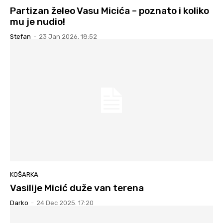
Partizan želeo Vasu Micića – poznato i koliko
mu je nudio!
Stefan
-
23 Jan 2026. 18:52
KOŠARKA
Vasilije Micić duže van terena
Darko
-
24 Dec 2025. 17:20