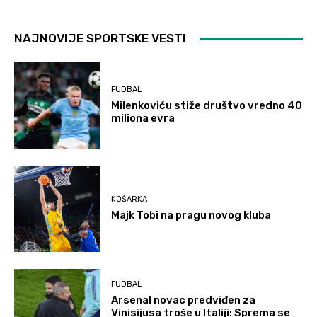
NAJNOVIJE SPORTSKE VESTI
FUDBAL
Milenkoviću stiže društvo vredno 40
miliona evra
KOŠARKA
Majk Tobi na pragu novog kluba
FUDBAL
Arsenal novac predviđen za
Vinisijusa troše u Italiji: Sprema se