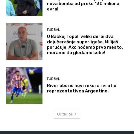
nova bomba od preko 130 miliona
evra!
FUDBAL
U Bačkoj Topoli veliki derbi dva
dojučerašnja superligaša, Milijaš
poručuje: Ako hoćemo prvo mesto,
moramo da gledamo sebe!
FUDBAL
River oborio novi rekord i vratio
reprezentativca Argentine!
Učitaj još