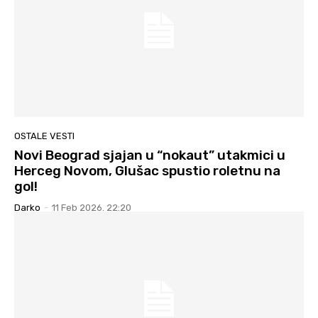
OSTALE VESTI
Novi Beograd sjajan u “nokaut” utakmici u
Herceg Novom, Glušac spustio roletnu na
gol!
Darko
-
11 Feb 2026. 22:20