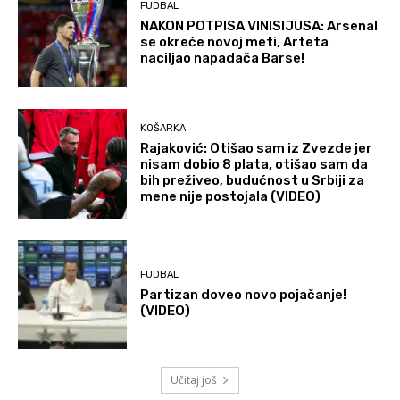
FUDBAL
NAKON POTPISA VINISIJUSA: Arsenal
se okreće novoj meti, Arteta
naciljao napadača Barse!
KOŠARKA
Rajaković: Otišao sam iz Zvezde jer
nisam dobio 8 plata, otišao sam da
bih preživeo, budućnost u Srbiji za
mene nije postojala (VIDEO)
FUDBAL
Partizan doveo novo pojačanje!
(VIDEO)
Učitaj još