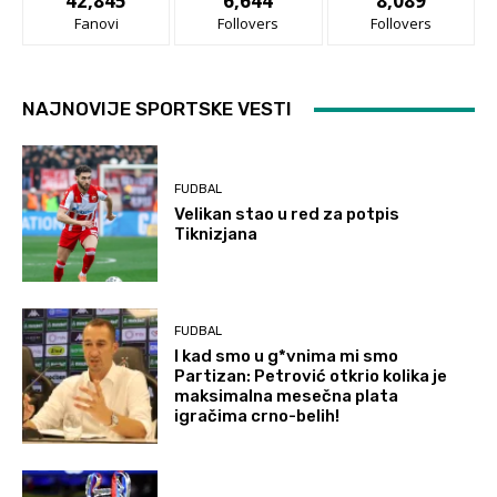
42,845
6,644
8,089
Fanovi
Follovers
Follovers
NAJNOVIJE SPORTSKE VESTI
FUDBAL
Velikan stao u red za potpis
Tiknizjana
FUDBAL
I kad smo u g*vnima mi smo
Partizan: Petrović otkrio kolika je
maksimalna mesečna plata
igračima crno-belih!