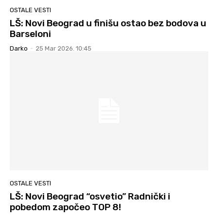
OSTALE VESTI
LŠ: Novi Beograd u finišu ostao bez bodova u
Barseloni
Darko
-
25 Mar 2026. 10:45
OSTALE VESTI
LŠ: Novi Beograd “osvetio” Radnički i
pobedom započeo TOP 8!