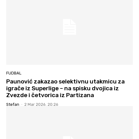
FUDBAL
Paunović zakazao selektivnu utakmicu za
igrače iz Superlige – na spisku dvojica iz
Zvezde i četvorica iz Partizana
Stefan
-
2 Mar 2026. 20:26