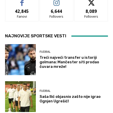
42,845
6,644
8,089
Fanovi
Follovers
Follovers
NAJNOVIJE SPORTSKE VESTI
FUDBAL
Treći najveći transfer u istoriji
golmana: Mančester siti prodao
čuvara mreže!
FUDBAL
Saša Ilić objasnio zašto nije igrao
Ognjen Ugrešić!