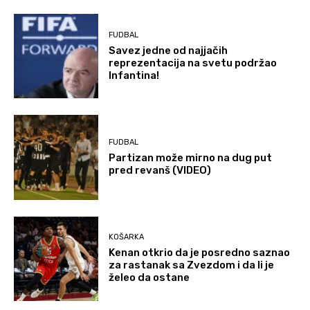
FUDBAL
Savez jedne od najjačih
reprezentacija na svetu podržao
Infantina!
FUDBAL
Partizan može mirno na dug put
pred revanš (VIDEO)
KOŠARKA
Kenan otkrio da je posredno saznao
za rastanak sa Zvezdom i da li je
želeo da ostane