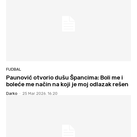
FUDBAL
Paunović otvorio dušu Špancima: Boli me i
boleće me način na koji je moj odlazak rešen
Darko
-
25 Mar 2026. 16:20