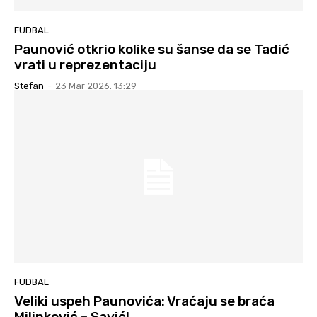
FUDBAL
Paunović otkrio kolike su šanse da se Tadić
vrati u reprezentaciju
Stefan
-
23 Mar 2026. 13:29
FUDBAL
Veliki uspeh Paunovića: Vraćaju se braća
Milinković – Savić!