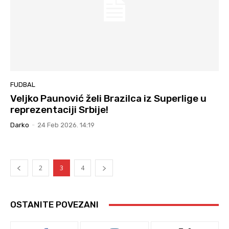
FUDBAL
Veljko Paunović želi Brazilca iz Superlige u
reprezentaciji Srbije!
Darko
-
24 Feb 2026. 14:19
2
3
4
OSTANITE POVEZANI