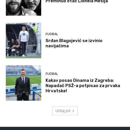
Preminuo otac Lionela Mesija
FUDBAL
Srđan Blagojević se izvinio
navijačima
FUDBAL
Kakav posao Dinama iz Zagreba:
Napadač PSŽ-a potpisao za prvaka
Hrvatske!
Učitaj još