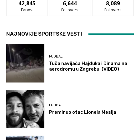
42,845
6,644
8,089
Fanovi
Follovers
Follovers
NAJNOVIJE SPORTSKE VESTI
FUDBAL
Tuča navijača Hajduka i Dinama na
aerodromu u Zagrebu! (VIDEO)
FUDBAL
Preminuo otac Lionela Mesija