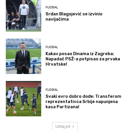
FUDBAL
Srđan Blagojević se izvinio
navijačima
FUDBAL
Kakav posao Dinama iz Zagreba:
Napadač PSŽ-a potpisao za prvaka
Hrvatske!
FUDBAL
Svaki evro dobro dođe: Transferom
reprezentativca Srbije napunjena
kasa Partizana!
Učitaj još