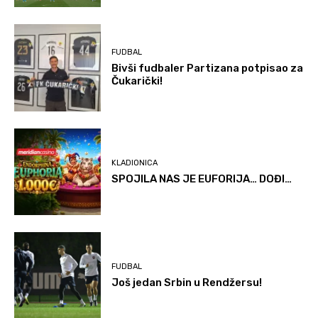
FUDBAL
Bivši fudbaler Partizana potpisao za
Čukarički!
KLADIONICA
SPOJILA NAS JE EUFORIJA… DOĐI…
FUDBAL
Još jedan Srbin u Rendžersu!