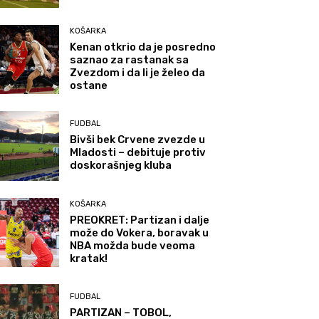
KOŠARKA
Kenan otkrio da je posredno
saznao za rastanak sa
Zvezdom i da li je želeo da
ostane
FUDBAL
Bivši bek Crvene zvezde u
Mladosti – debituje protiv
doskorašnjeg kluba
KOŠARKA
PREOKRET: Partizan i dalje
može do Vokera, boravak u
NBA možda bude veoma
kratak!
FUDBAL
PARTIZAN – TOBOL,