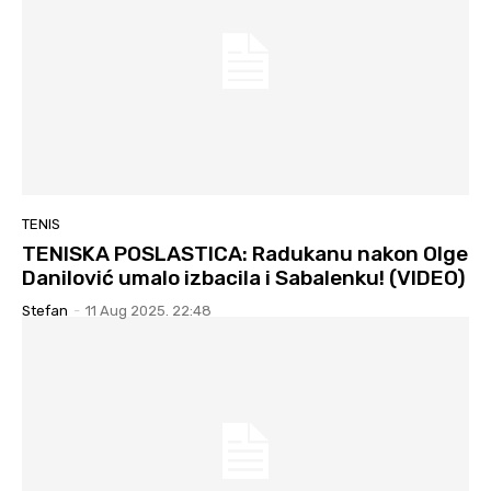
TENIS
TENISKA POSLASTICA: Radukanu nakon Olge
Danilović umalo izbacila i Sabalenku! (VIDEO)
Stefan
-
11 Aug 2025. 22:48