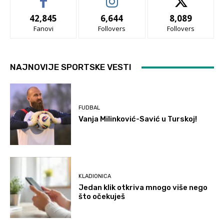
42,845
6,644
8,089
Fanovi
Follovers
Follovers
NAJNOVIJE SPORTSKE VESTI
FUDBAL
Vanja Milinković-Savić u Turskoj!
KLADIONICA
Jedan klik otkriva mnogo više nego
što očekuješ