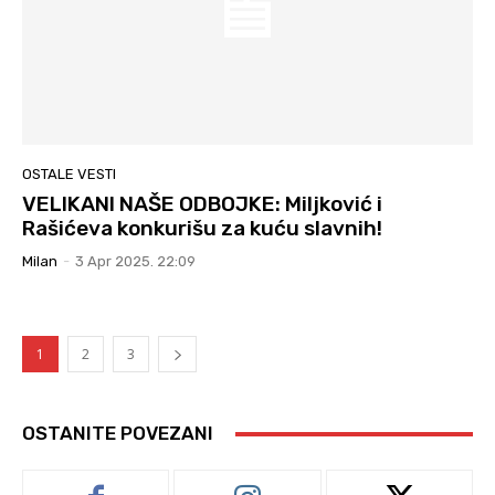
OSTALE VESTI
VELIKANI NAŠE ODBOJKE: Miljković i
Rašićeva konkurišu za kuću slavnih!
Milan
-
3 Apr 2025. 22:09
1
2
3
OSTANITE POVEZANI