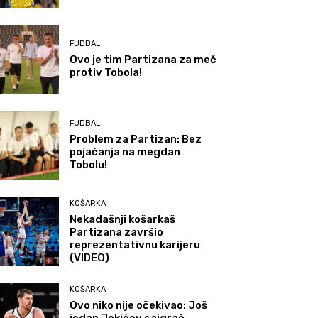
FUDBAL
Ovo je tim Partizana za meč
protiv Tobola!
FUDBAL
Problem za Partizan: Bez
pojačanja na megdan
Tobolu!
KOŠARKA
Nekadašnji košarkaš
Partizana završio
reprezentativnu karijeru
(VIDEO)
KOŠARKA
Ovo niko nije očekivao: Još
jedan Jokićev saigrač