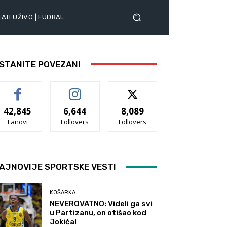
ATI UŽIVO | FUDBAL
STANITE POVEZANI
42,845
6,644
8,089
Fanovi
Follovers
Follovers
AJNOVIJE SPORTSKE VESTI
KOŠARKA
NEVEROVATNO: Videli ga svi
u Partizanu, on otišao kod
Jokića!