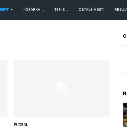
KOŠARKA
TENIS
OSTALE VESTI
REZULT
O
N
FUDBAL