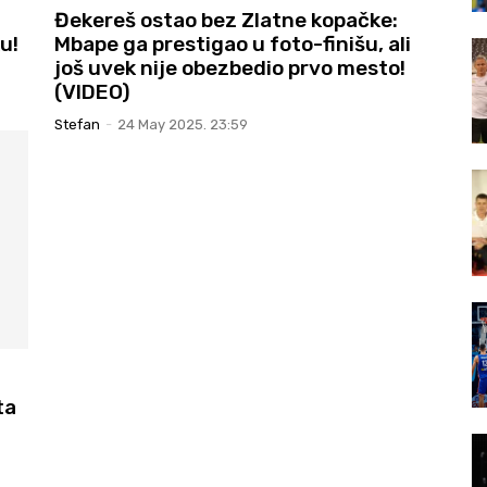
Đekereš ostao bez Zlatne kopačke:
u!
Mbape ga prestigao u foto-finišu, ali
još uvek nije obezbedio prvo mesto!
(VIDEO)
Stefan
-
24 May 2025. 23:59
ta