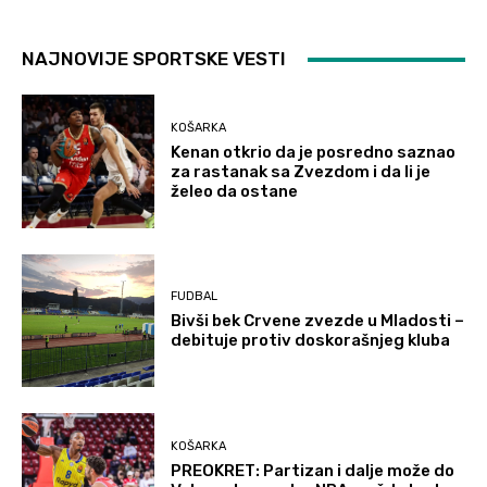
NAJNOVIJE SPORTSKE VESTI
KOŠARKA
Kenan otkrio da je posredno saznao
za rastanak sa Zvezdom i da li je
želeo da ostane
FUDBAL
Bivši bek Crvene zvezde u Mladosti –
debituje protiv doskorašnjeg kluba
KOŠARKA
PREOKRET: Partizan i dalje može do