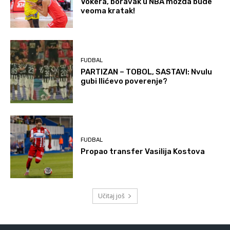
Vokera, boravak u NBA možda bude
veoma kratak!
FUDBAL
PARTIZAN – TOBOL, SASTAVI: Nvulu
gubi Ilićevo poverenje?
FUDBAL
Propao transfer Vasilija Kostova
Učitaj još