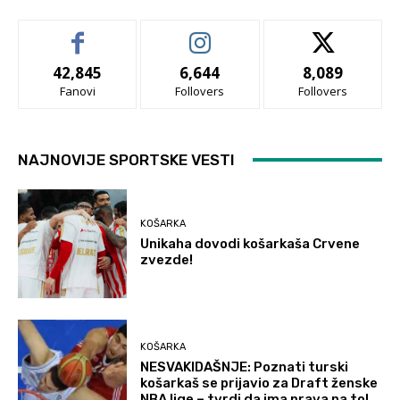
42,845
6,644
8,089
Fanovi
Follovers
Follovers
NAJNOVIJE SPORTSKE VESTI
KOŠARKA
Unikaha dovodi košarkaša Crvene
zvezde!
KOŠARKA
NESVAKIDAŠNJE: Poznati turski
košarkaš se prijavio za Draft ženske
NBA lige – tvrdi da ima prava na to!