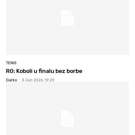
TENIS
RG: Koboli u finalu bez borbe
Darko
-
5 Jun 2026. 19:29