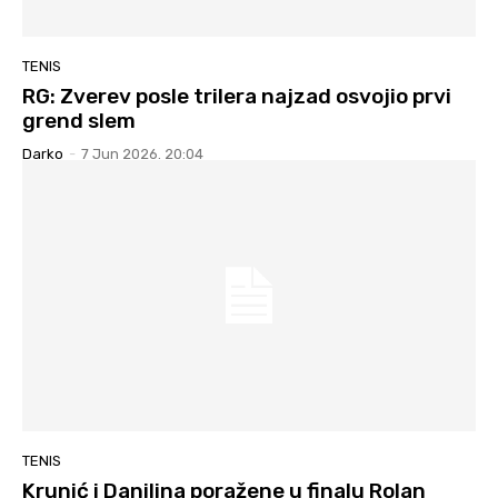
TENIS
RG: Zverev posle trilera najzad osvojio prvi
grend slem
Darko
-
7 Jun 2026. 20:04
TENIS
Krunić i Danilina poražene u finalu Rolan