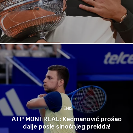
TENIS
ATP MONTREAL: Kecmanović prošao
dalje posle sinoćnjeg prekida!