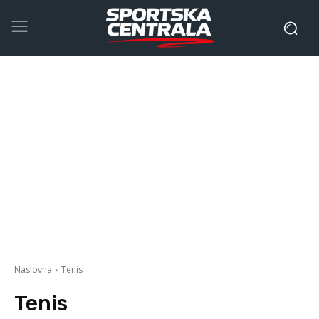
Naslovna
Tenis
Tenis