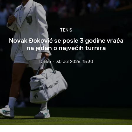
TENIS
Novak Đoković se posle 3 godine vraća
na jedan o najvećih turnira
Darko
-
30 Jul 2026. 15:30