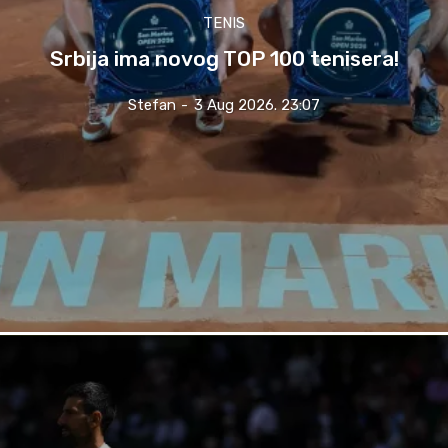
TENIS
Srbija ima novog TOP 100 tenisera!
Stefan
-
3 Aug 2026. 23:07