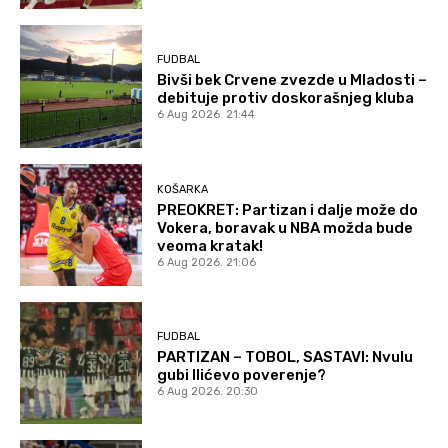
FUDBAL
Bivši bek Crvene zvezde u Mladosti –
debituje protiv doskorašnjeg kluba
6 Aug 2026. 21:44
KOŠARKA
PREOKRET: Partizan i dalje može do
Vokera, boravak u NBA možda bude
veoma kratak!
6 Aug 2026. 21:06
FUDBAL
PARTIZAN – TOBOL, SASTAVI: Nvulu
gubi Ilićevo poverenje?
6 Aug 2026. 20:30