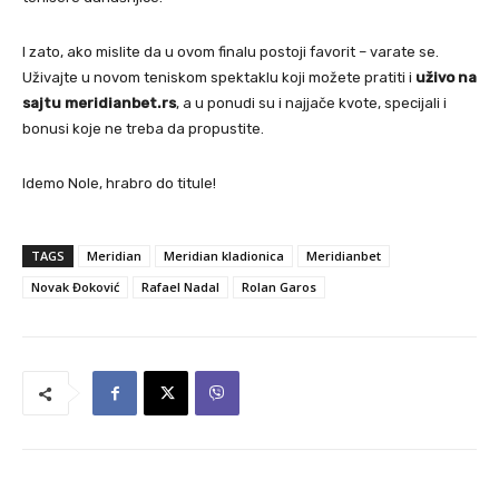
I zato, ako mislite da u ovom finalu postoji favorit – varate se.
Uživajte u novom teniskom spektaklu koji možete pratiti i
uživo na
sajtu meridianbet.rs
, a u ponudi su i najjače kvote, specijali i
bonusi koje ne treba da propustite.
Idemo Nole, hrabro do titule!
TAGS
Meridian
Meridian kladionica
Meridianbet
Novak Đoković
Rafael Nadal
Rolan Garos