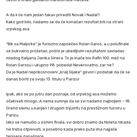
A da li će nam jedan takav prirediti Novak I Nadal?
Kako god bilo, nadamo se da će konačan rezultat biti na strani
srpskog asa.
“Bik sa Maljorke” je furiozno zapoečeo Rolan Garos, a u polufinale
se bukvalno prošetao, pošto je ubedljivim rezultatom savladao
mladog Italijana Janika Sinera. To je inače bio Rafin 100. meč na
Rolan Garosu i ukupno 98. pobeda! Neverovatno, zar ne?
Da je Nadal neprikosnoveni „kralj šljake“ govori i podatak da će se
danas boriti za svoju 13. titulu u Parizu!
Ipak, ako se po jutru dan poznaje, od srpskog asa možemo
očekivati mnogo. A nema sumnje da se svi nadamo najboljem – 18.
Grend slemu u karijeri I drugom trijumfu na prestižnom turniru u
Parizu.
Iako se namučio u osmini finala, svi dobro znamo da Noleta nikada
ne treba otpisivati, a posebno kada preko puta ima najjače
tenisere današnjice.