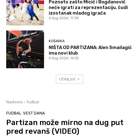
Poznato zašto Micić i Bogdanović
neće igrati za reprezentaciju, čudi
izostanak mladog igrača
6 Aug 2026. 17:39
KOŠARKA
NIŠTA OD PARTIZANA: Alen Smailagić
ima novi klub
6 Aug 2026. 16:52
Učitaj još