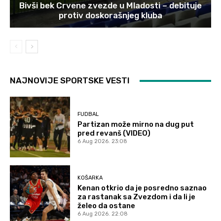
Bivši bek Crvene zvezde u Mladosti – debituje
protiv doskorašnjeg kluba
NAJNOVIJE SPORTSKE VESTI
FUDBAL
Partizan može mirno na dug put
pred revanš (VIDEO)
6 Aug 2026. 23:08
KOŠARKA
Kenan otkrio da je posredno saznao
za rastanak sa Zvezdom i da li je
želeo da ostane
6 Aug 2026. 22:08