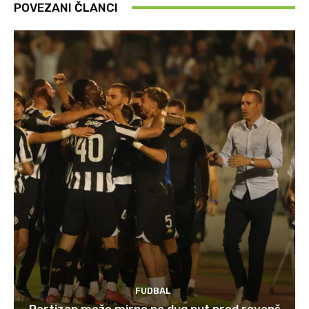
POVEZANI ČLANCI
FUDBAL
Partizan može mirno na dug put pred revanš