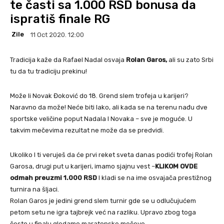
te časti sa 1.000 RSD bonusa da
ispratiš finale RG
Zile
11 Oct 2020. 12:00
Tradicija kaže da Rafael Nadal osvaja
Rolan Garos,
ali su zato Srbi
tu da tu tradiciju prekinu!
Može li Novak Đoković do 18. Grend slem trofeja u karijeri?
Naravno da može! Neće biti lako, ali kada se na terenu nađu dve
sportske veličine poput Nadala I Novaka – sve je moguće. U
takvim mečevima rezultat ne može da se predvidi.
Ukoliko I ti veruješ da će prvi reket sveta danas podići trofej Rolan
Garosa, drugi put u karijeri, imamo sjajnu vest –
KLIKOM OVDE
odmah preuzmi 1.000 RSD
I kladi se na ime osvajača prestižnog
turnira na šljaci.
Rolan Garos je jedini grend slem turnir gde se u odlučujućem
petom setu ne igra tajbrejk već na razliku. Upravo zbog toga
često u finalu gledamo maratonske mečeve.