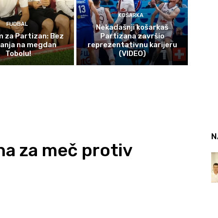
KOŠARKA
FUDBAL
Nekadašnji košarkaš
 za Partizan: Bez
Partizana završio
čanja na megdan
reprezentativnu karijeru
Tobolu!
(VIDEO)