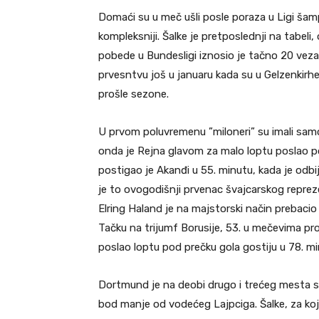
Domaći su u meč ušli posle poraza u Ligi šamp
kompleksniji. Šalke je pretposlednji na tabeli,
pobede u Bundesligi iznosio je tačno 20 vezani
prvesntvu još u januaru kada su u Gelzenkir
prošle sezone.
U prvom poluvremenu ”miloneri” su imali samo 
onda je Rejna glavom za malo loptu poslao po
postigao je Akanđi u 55. minutu, kada je odb
je to ovogodišnji prvenac švajcarskog reprez
Elring Haland je na majstorski način prebacio
Tačku na trijumf Borusije, 53. u mečevima pro
poslao loptu pod prečku gola gostiju u 78. 
Dortmund je na deobi drugo i trećeg mesta sa
bod manje od vodećeg Lajpciga. Šalke, za koj