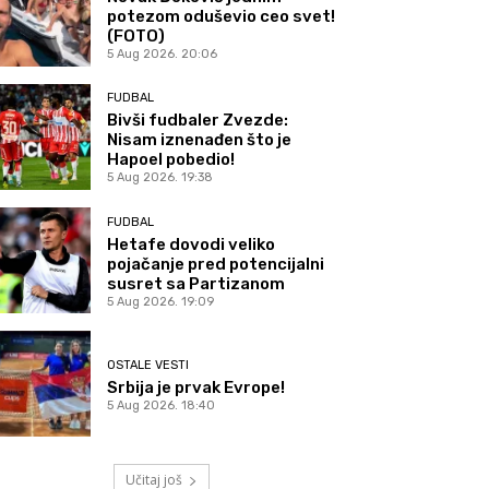
potezom oduševio ceo svet!
(FOTO)
5 Aug 2026. 20:06
FUDBAL
Bivši fudbaler Zvezde:
Nisam iznenađen što je
Hapoel pobedio!
5 Aug 2026. 19:38
FUDBAL
Hetafe dovodi veliko
pojačanje pred potencijalni
susret sa Partizanom
5 Aug 2026. 19:09
OSTALE VESTI
Srbija je prvak Evrope!
5 Aug 2026. 18:40
Učitaj još