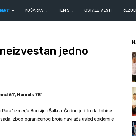
KOŠARKA
TENIS
OSTALE VESTI
REZULT
N
 neizvestan jedno
land 61′, Humels 78
‘
ura” između Borisije i Šalkea. Čudno je bilo da tribine
 se sada, zbog ograničenog broja navijača usled epidemije