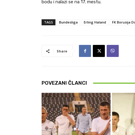
bodu i nalazi se na 17. mestu.
TAGS
Bundesliga
Erling Haland
FK Borusija 
Share
POVEZANI ČLANCI