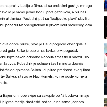
iona protiv Lacija u Rimu, ali su probelmi gostiju mnogo
 osvojio je samo jedan bod u prva četiri kola, a niz bez
h utakmica. Poslednji put su ”kraljevsko plavi” slavili u
henu pobedili Menhengladbah u prvom kolu prolećnog dela
dve dobre prilike, prvo je Daud pogodio okvir gola, a
red gola. Šalke je pao u nastavku, prvi pogodak
ijenu lopti nakon odbrane Ronoua smestio u mrežu. Bio
entativca. Pobednik je odlučen šest minuta docnije,
 istrčalog golmana Šalkea i duplirao prednost svog tima.
tiv Šalkea, stavio je Mac Humels, koji je posle kornera
minutu.
 Bajernom, obe ekipe su sakupile po 12 bodova i imaju
i je igrao Matija Nastasić, ostao je na samo jednom