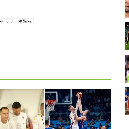
Dortmund
FK Šalke