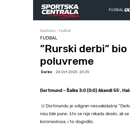
FUDBAL
Naslovna
Fudbal
FUDBAL
”Rurski derbi” bio
poluvreme
Darko
24 Oct 2020. 20:25
Dortmund – Šalke 3:0 (0:0) Akanđi 55′, Ha
U Dortmundu je odigran nesvakidašnji ”Derbi R
nisu bile pune, što se nije nikada desilo, ali
koronavirusa, i to dogodilo.