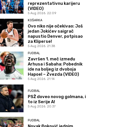
reprezentativnu karijeru
(VIDEO)
5 Aug 2026. 22:09
KOŠARKA
Ovo niko nije očekivao: Još
jedan Jokićev saigrač
napustio Denver, potpisao
za Kliperse!
5 Aug 2026. 21:38
FUDBAL
Završen 1. meč između
Arhusa i Sabaha: Pobednik
ide na boljeg iz dvoboja
Hapoel – Zvezda (VIDEO)
5 Aug 2026. 21:14
FUDBAL
PSŽ doveo novog golmana, i
to iz Serije A!
5 Aug 2026. 20:37
FUDBAL
Novak Đoković jednim