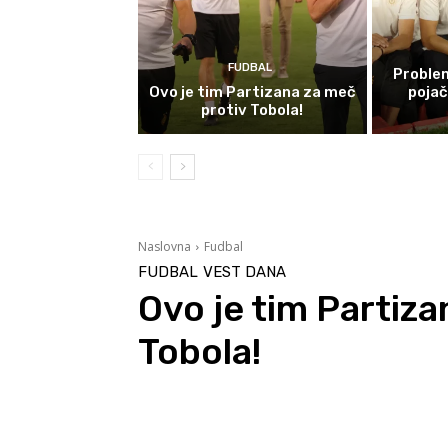
FUDBAL
Problem
Ovo je tim Partizana za meč
poja
protiv Tobola!