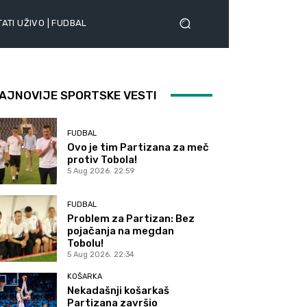
ATI UŽIVO | FUDBAL
AJNOVIJE SPORTSKE VESTI
FUDBAL
Ovo je tim Partizana za meč
protiv Tobola!
5 Aug 2026. 22:59
FUDBAL
Problem za Partizan: Bez
pojačanja na megdan
Tobolu!
5 Aug 2026. 22:34
KOŠARKA
Nekadašnji košarkaš
Partizana završio