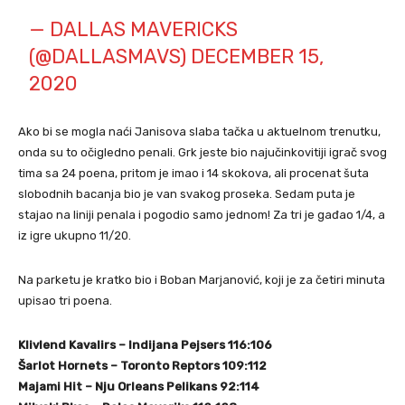
— DALLAS MAVERICKS
(@DALLASMAVS)
DECEMBER 15,
2020
Ako bi se mogla naći Janisova slaba tačka u aktuelnom trenutku,
onda su to očigledno penali. Grk jeste bio najučinkovitiji igrač svog
tima sa 24 poena, pritom je imao i 14 skokova, ali procenat šuta
slobodnih bacanja bio je van svakog proseka. Sedam puta je
stajao na liniji penala i pogodio samo jednom! Za tri je gađao 1/4, a
iz igre ukupno 11/20.
Na parketu je kratko bio i Boban Marjanović, koji je za četiri minuta
upisao tri poena.
Klivlend Kavalirs – Indijana Pejsers 116:106
Šarlot Hornets – Toronto Reptors 109:112
Majami Hit – Nju Orleans Pelikans 92:114