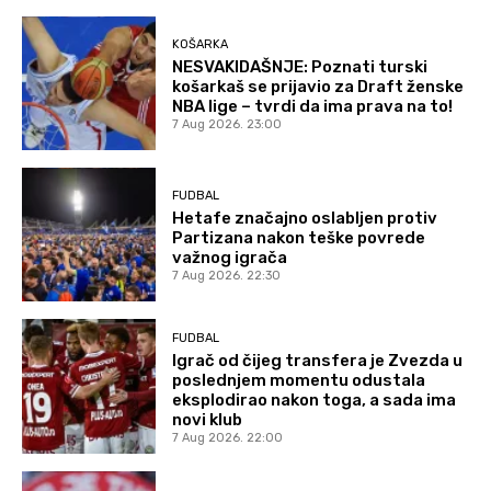
KOŠARKA
NESVAKIDAŠNJE: Poznati turski
košarkaš se prijavio za Draft ženske
NBA lige – tvrdi da ima prava na to!
7 Aug 2026. 23:00
FUDBAL
Hetafe značajno oslabljen protiv
Partizana nakon teške povrede
važnog igrača
7 Aug 2026. 22:30
FUDBAL
Igrač od čijeg transfera je Zvezda u
poslednjem momentu odustala
eksplodirao nakon toga, a sada ima
novi klub
7 Aug 2026. 22:00