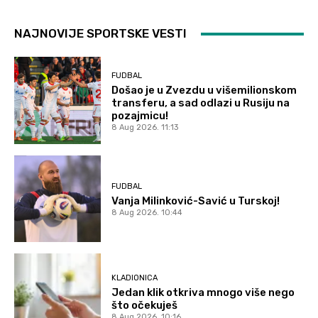
NAJNOVIJE SPORTSKE VESTI
FUDBAL
Došao je u Zvezdu u višemilionskom
transferu, a sad odlazi u Rusiju na
pozajmicu!
8 Aug 2026. 11:13
FUDBAL
Vanja Milinković-Savić u Turskoj!
8 Aug 2026. 10:44
KLADIONICA
Jedan klik otkriva mnogo više nego
što očekuješ
8 Aug 2026. 10:16