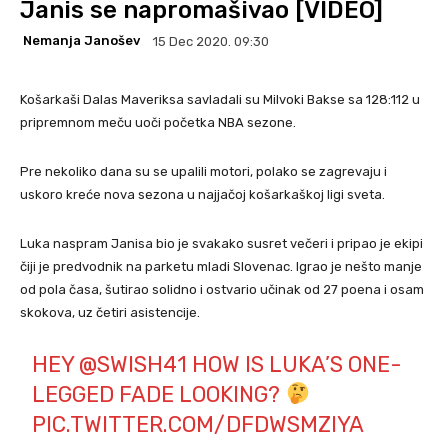
Janis se napromašivao [VIDEO]
Nemanja Janošev
15 Dec 2020. 09:30
Košarkaši Dalas Maveriksa savladali su Milvoki Bakse sa 128:112 u
pripremnom meču uoči početka NBA sezone.
Pre nekoliko dana su se upalili motori, polako se zagrevaju i
uskoro kreće nova sezona u najjačoj košarkaškoj ligi sveta.
Luka naspram Janisa bio je svakako susret večeri i pripao je ekipi
čiji je predvodnik na parketu mladi Slovenac. Igrao je nešto manje
od pola časa, šutirao solidno i ostvario učinak od 27 poena i osam
skokova, uz četiri asistencije.
HEY
@SWISH41
HOW IS LUKA’S ONE-
LEGGED FADE LOOKING?
PIC.TWITTER.COM/DFDWSMZIYA