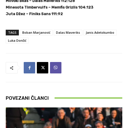
Milvoki Bkas – Dalas Maveriks 112:128
Minesota Timbervulfs – Memfis Grizlis 104:123
Juta Džez – Finiks Sans 111:92
TAGS
Boban Marjanović
Dalas Maveriks
Janis Adetokumbo
Luka Dončić
POVEZANI ČLANCI