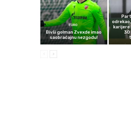
Part
odrekao,
EURO
karijere
Bivši golman Zvexde imao
30 
saobraćajnu nezgodu!