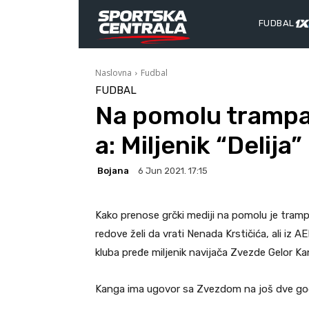
FUDBAL
Naslovna
Fudbal
FUDBAL
Na pomolu trampa
a: Miljenik “Delija”
Bojana
6 Jun 2021. 17:15
Kako prenose grčki mediji na pomolu je tram
redove želi da vrati Nenada Krstičića, ali iz
kluba pređe miljenik navijača Zvezde Gelor Ka
Kanga ima ugovor sa Zvezdom na još dve godin