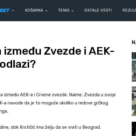
KOŠARKA
TENIS
OSTALE VESTI
REZULT
N
 između Zvezde i AEK-
 odlazi?
pa između AEK-a i Crvene zvezde. Naime, Zvezda u svoje
 AEK-a navode da je to moguće ukoliko u redove grčkog
nga.
e, dok Krstičić ima želju da se vrati u Beograd.