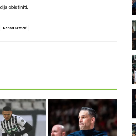
ija obistiniti.
Nenad Krstičić