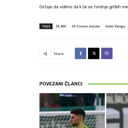
Ostaje da vidimo da li će se tvrdnje grčkih med
TAGS
FK AEK
FK Crvena zvezda
Gelor Kanga
Share
POVEZANI ČLANCI