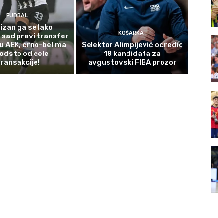
FUDBAL
izan ga se lako
KOŠARKA
 sad pravi transfer
 u AEK, crno-belima
Selektor Alimpijević odredio
odsto od cele
18 kandidata za
transakcije!
avgustovski FIBA prozor