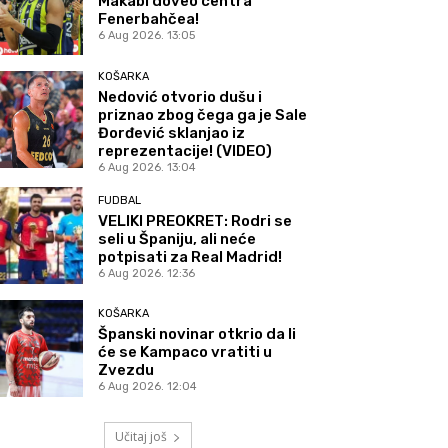
Makabi doveo centra
Fenerbahčea!
6 Aug 2026. 13:05
KOŠARKA
Nedović otvorio dušu i
priznao zbog čega ga je Sale
Đorđević sklanjao iz
reprezentacije! (VIDEO)
6 Aug 2026. 13:04
FUDBAL
VELIKI PREOKRET: Rodri se
seli u Španiju, ali neće
potpisati za Real Madrid!
6 Aug 2026. 12:36
KOŠARKA
Španski novinar otkrio da li
će se Kampaco vratiti u
Zvezdu
6 Aug 2026. 12:04
Učitaj još