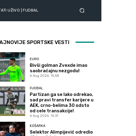
ATI UŽIVO | FUDBAL
AJNOVIJE SPORTSKE VESTI
EURO
Bivši golman Zvexde imao
saobraćajnu nezgodu!
6 Aug 2026. 15:58
FUDBAL
Partizan ga se lako odrekao,
sad pravi transfer karijere u
AEK, crno-belima 30 odsto
od cele transakcije!
6 Aug 2026. 15:31
KOŠARKA
Selektor Alimpijević odredio