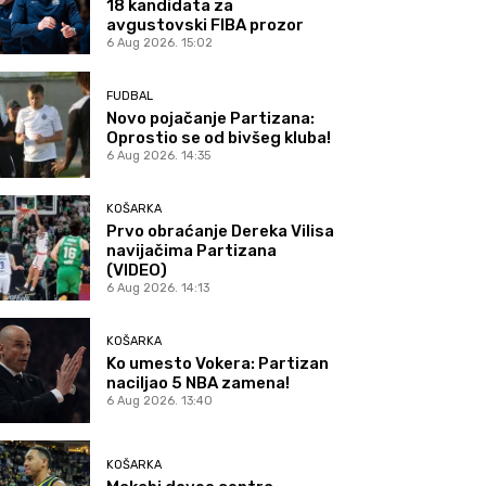
18 kandidata za
avgustovski FIBA prozor
6 Aug 2026. 15:02
FUDBAL
Novo pojačanje Partizana:
Oprostio se od bivšeg kluba!
6 Aug 2026. 14:35
KOŠARKA
Prvo obraćanje Dereka Vilisa
navijačima Partizana
(VIDEO)
6 Aug 2026. 14:13
KOŠARKA
Ko umesto Vokera: Partizan
naciljao 5 NBA zamena!
6 Aug 2026. 13:40
KOŠARKA