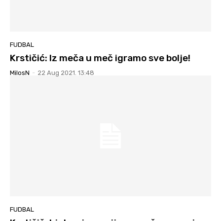
FUDBAL
Krstičić: Iz meča u meč igramo sve bolje!
MilosN
-
22 Aug 2021. 13:48
FUDBAL