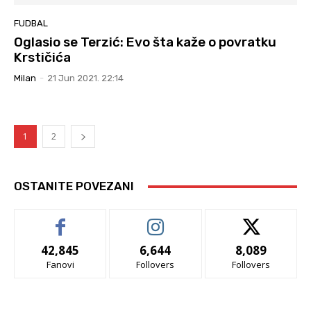
FUDBAL
Oglasio se Terzić: Evo šta kaže o povratku
Krstičića
Milan
-
21 Jun 2021. 22:14
1
2
OSTANITE POVEZANI
42,845
6,644
8,089
Fanovi
Follovers
Follovers