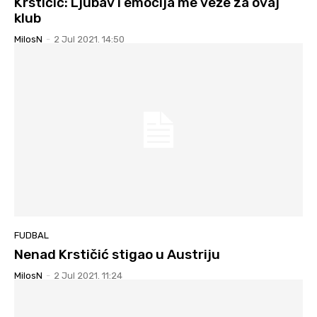
Krstičič: Ljubav i emocija me veže za ovaj
klub
MilosN
-
2 Jul 2021. 14:50
FUDBAL
Nenad Krstičić stigao u Austriju
MilosN
-
2 Jul 2021. 11:24