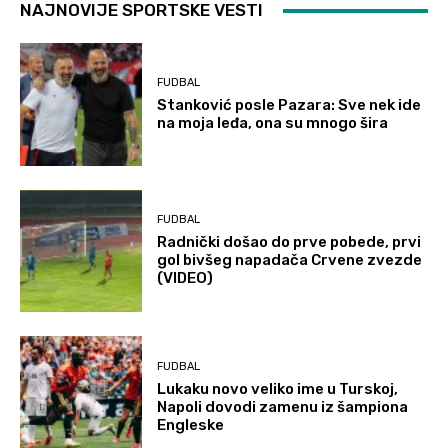
NAJNOVIJE SPORTSKE VESTI
FUDBAL
Stanković posle Pazara: Sve nek ide
na moja leđa, ona su mnogo šira
FUDBAL
Radnički došao do prve pobede, prvi
gol bivšeg napadača Crvene zvezde
(VIDEO)
FUDBAL
Lukaku novo veliko ime u Turskoj,
Napoli dovodi zamenu iz šampiona
Engleske