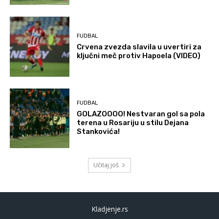
FUDBAL
Crvena zvezda slavila u uvertiri za
ključni meč protiv Hapoela (VIDEO)
FUDBAL
GOLAZOOOO! Nestvaran gol sa pola
terena u Rosariju u stilu Dejana
Stankovića!
Učitaj još
Kladjenje.rs