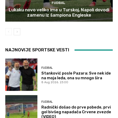
FUDBAL
Lukaku novo veliko ime u Turskoj, Napoli dovodi
zamenu iz šampiona Engleske
NAJNOVIJE SPORTSKE VESTI
FUDBAL
Stanković posle Pazara: Sve nek ide
na moja leđa, ona su mnogo šira
8 Aug 2026. 23:00
FUDBAL
Radnički došao do prve pobede, prvi
gol bivšeg napadača Crvene zvezde
(VIDEO)