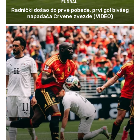
FUDBAL
Radnički došao do prve pobede, prvi gol bivšeg
napadača Crvene zvezde (VIDEO)