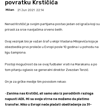
povratku Krstičića
Milan
21 Jun 2021. 22:14
Nenad Krstičić je svojim partijama postao jedan od igrača koji su
prirasli za srce navijačima crveno belih.
Ovaj veznjak bio je važan šraf u ekipi Vladana Milojevića koja je
obezbedila prvo proleće u Evropi posle 10 godina i u pohodu na
ligu šampiona.
Postoji mogućnost da se ovaj fudbaler vrati na Marakanu a po
tom pitanju oglasio se generalni direktor Zvezdan Terzić.
On je za grčke medije tim povodom rekao:
–
Zanima nas Krstičić, ali samo ako iz porodičnih razloga
napusti AEK. Mi sa svoje strne ne možemo da platimo
transfer. Niko u Evropi neće plaćati obeštećenje za 31-