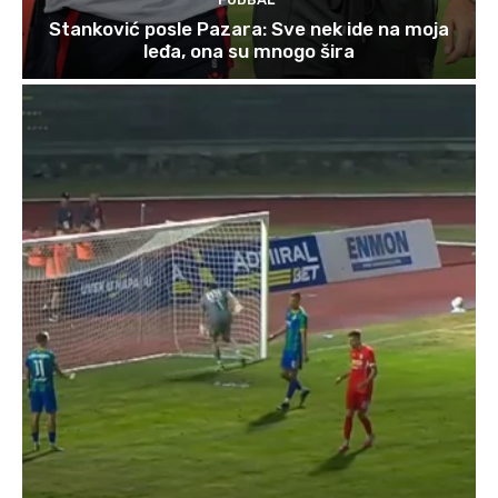
Stanković posle Pazara: Sve nek ide na moja
leđa, ona su mnogo šira