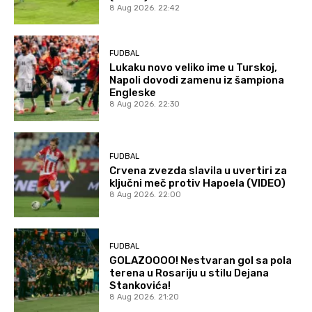
8 Aug 2026. 22:42
FUDBAL
Lukaku novo veliko ime u Turskoj,
Napoli dovodi zamenu iz šampiona
Engleske
8 Aug 2026. 22:30
FUDBAL
Crvena zvezda slavila u uvertiri za
ključni meč protiv Hapoela (VIDEO)
8 Aug 2026. 22:00
FUDBAL
GOLAZOOOO! Nestvaran gol sa pola
terena u Rosariju u stilu Dejana
Stankovića!
8 Aug 2026. 21:20