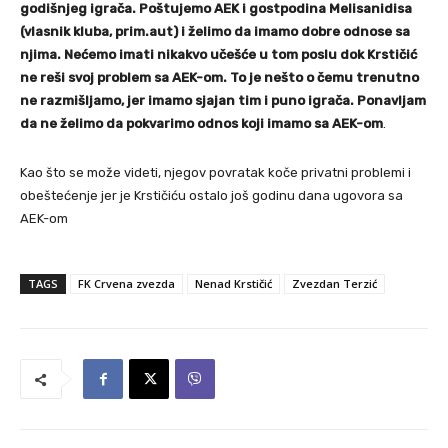
godišnjeg igrača. Poštujemo AEK i gostpodina Melisanidisa
(vlasnik kluba, prim.aut) i želimo da imamo dobre odnose sa
njima. Nećemo imati nikakvo učešće u tom poslu dok Krstičić
ne reši svoj problem sa AEK-om. To je nešto o čemu trenutno
ne razmišljamo, jer imamo sjajan tim i puno igrača. Ponavljam
da ne želimo da pokvarimo odnos koji imamo sa AEK-om
.
Kao što se može videti, njegov povratak koče privatni problemi i
obeštećenje jer je Krstičiću ostalo još godinu dana ugovora sa
AEK-om
TAGS
FK Crvena zvezda
Nenad Krstičić
Zvezdan Terzić