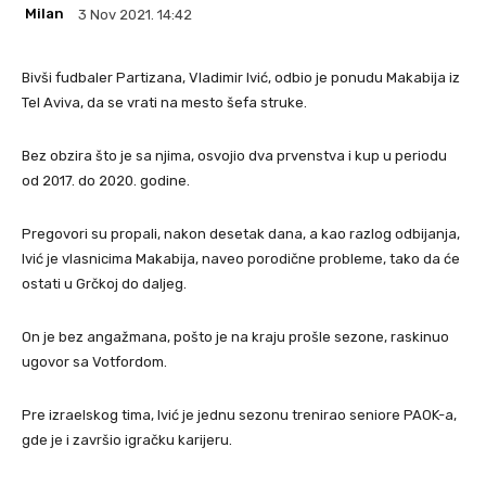
Milan
3 Nov 2021. 14:42
Bivši fudbaler Partizana, Vladimir Ivić, odbio je ponudu Makabija iz
Tel Aviva, da se vrati na mesto šefa struke.
Bez obzira što je sa njima, osvojio dva prvenstva i kup u periodu
od 2017. do 2020. godine.
Pregovori su propali, nakon desetak dana, a kao razlog odbijanja,
Ivić je vlasnicima Makabija, naveo porodične probleme, tako da će
ostati u Grčkoj do daljeg.
On je bez angažmana, pošto je na kraju prošle sezone, raskinuo
ugovor sa Votfordom.
Pre izraelskog tima, Ivić je jednu sezonu trenirao seniore PAOK-a,
gde je i završio igračku karijeru.