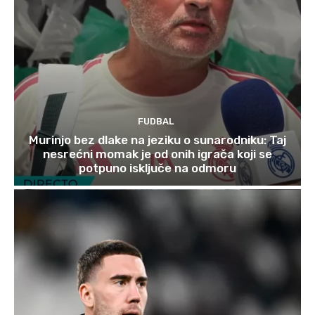
FUDBAL
Murinjo bez dlake na jeziku o sunarodniku: Taj
nesrećni momak je od onih igrača koji se
potpuno isključe na odmoru