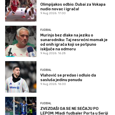
Olimpijakos odbio: Dubai za Vokapa
nudio novac i igrača!
9 Aug 2026. 17:00
FUDBAL
Murinjo bez dlake na jeziku o
sunarodniku: Taj nesrećni momak je
od onih igrača koji se potpuno
isključe na odmoru
9 Aug 2026. 16:28
FUDBAL
Vlahović se predao i odluio da
sasluša jedinu ponudu
9 Aug 2026. 16:00
FUDBAL
ZVEZDAŠI GA SE NE SEĆAJU PO
LEPOM: Mladi fudbaler Porta u Seriji