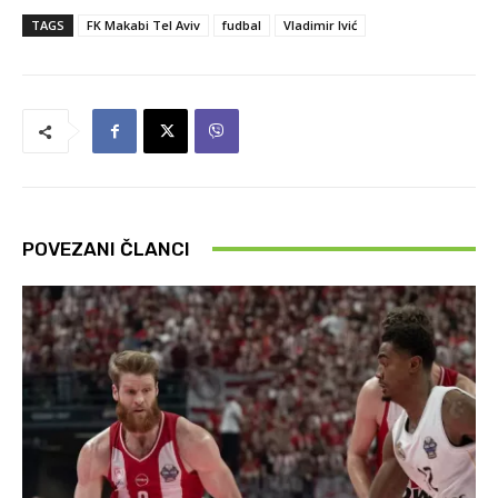
TAGS
FK Makabi Tel Aviv
fudbal
Vladimir Ivić
POVEZANI ČLANCI