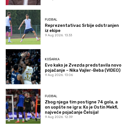
FUDBAL
Reprezentativac Srbije odstranjen
iz ekipe
9 Aug 2026. 13:33
KOŠARKA
Evo kako je Zvezda predstavila novo
pojačanje – Nika Vajler-Beba (VIDEO)
9 Aug 2026. 13:06
FUDBAL
Zbog njega tim postigne 74 gola, a
on uopšte ne igra: Ko je Ostin Mekfi,
najveće pojačanje Čelsija!
9 Aug 2026. 12:39