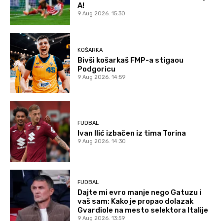
A!
9 Aug 2026. 15:30
KOŠARKA
Bivši košarkaš FMP-a stigaou
Podgoricu
9 Aug 2026. 14:59
FUDBAL
Ivan Ilić izbačen iz tima Torina
9 Aug 2026. 14:30
FUDBAL
Dajte mi evro manje nego Gatuzu i
vaš sam: Kako je propao dolazak
Gvardiole na mesto selektora Italije
9 Aug 2026. 13:59