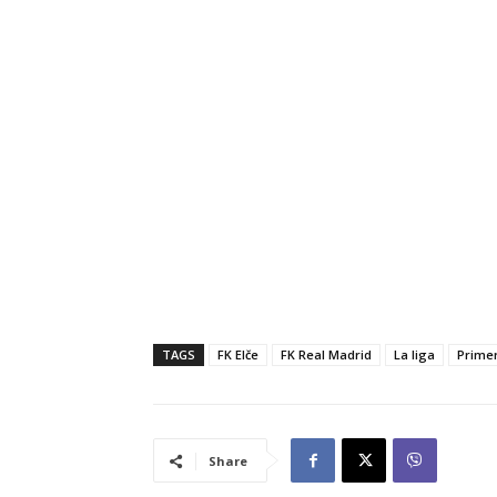
TAGS
FK Elče
FK Real Madrid
La liga
Prime
Share