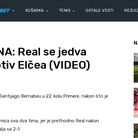
KOŠARKA
TENIS
OSTALE VESTI
REZULT
N
: Real se jedva
tiv Elčea (VIDEO)
a Santijago Bernabeu u 22. kolu Primere, nakon što je
mica ova dva tima, jer je prethodno Real nakon
ja sa 2-1.