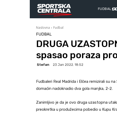
FUDBAL
Naslovna
Fudbal
FUDBAL
DRUGA UZASTOPNA
spasao poraza pro
Stefan
23 Jan 2022. 18:52
Fudbaleri Real Madrida i Elčea remizirali su n
domaćin nadoknadio dva gola manjka, 2-2.
Zanimljivo je da je ovo druga uzastopna utak
preokretka u produžecima pobedio u Kupu Kral