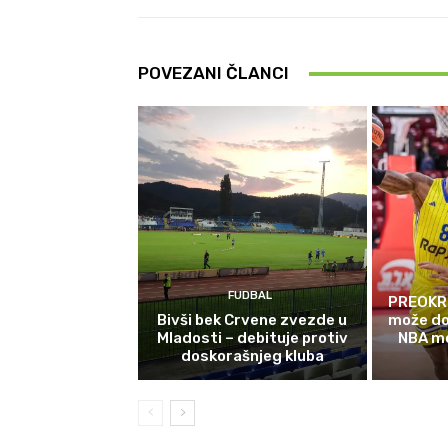
POVEZANI ČLANCI
FUDBAL
PREOKRE
Bivši bek Crvene zvezde u
može do
Mladosti – debituje protiv
NBA m
doskorašnjeg kluba