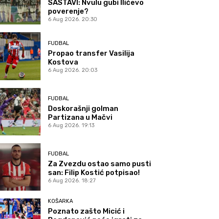
SASTAVI: Nvulu gubi Ilićevo
poverenje?
6 Aug 2026. 20:30
FUDBAL
Propao transfer Vasilija
Kostova
6 Aug 2026. 20:03
FUDBAL
Doskorašnji golman
Partizana u Mačvi
6 Aug 2026. 19:13
FUDBAL
Za Zvezdu ostao samo pusti
san: Filip Kostić potpisao!
6 Aug 2026. 18:27
KOŠARKA
Poznato zašto Micić i