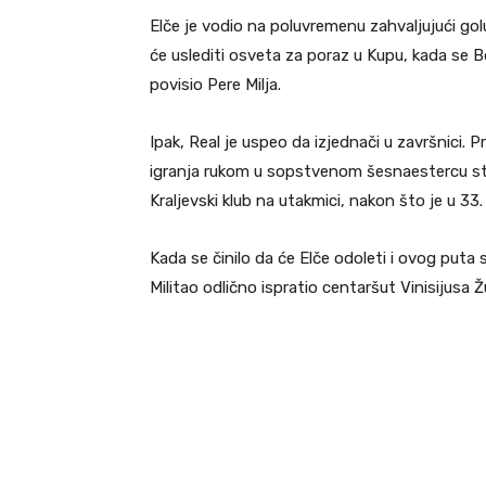
Elče je vodio na poluvremenu zahvaljujući gol
će uslediti osveta za poraz u Kupu, kada se B
povisio Pere Milja.
Ipak, Real je uspeo da izjednači u završnici. 
igranja rukom u sopstvenom šesnaestercu stre
Kraljevski klub na utakmici, nakon što je u 3
Kada se činilo da će Elče odoleti i ovog puta
Militao odlično ispratio centaršut Vinisijusa 