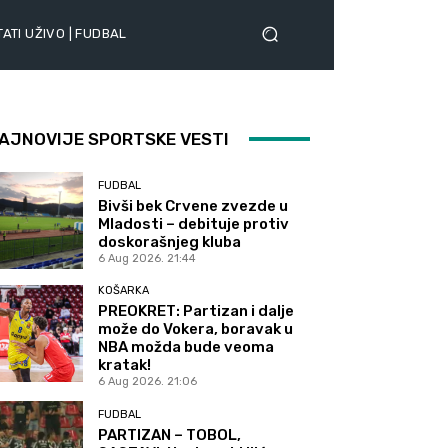
ATI UŽIVO | FUDBAL
AJNOVIJE SPORTSKE VESTI
FUDBAL
Bivši bek Crvene zvezde u
Mladosti – debituje protiv
doskorašnjeg kluba
6 Aug 2026. 21:44
KOŠARKA
PREOKRET: Partizan i dalje
može do Vokera, boravak u
NBA možda bude veoma
kratak!
6 Aug 2026. 21:06
FUDBAL
PARTIZAN – TOBOL,