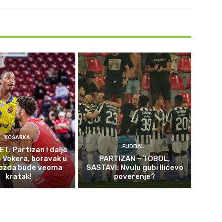
KOŠARKA
FUDBAL
T: Partizan i dalje
 Vokera, boravak u
PARTIZAN – TOBOL,
ožda bude veoma
SASTAVI: Nvulu gubi Ilićevo
kratak!
poverenje?