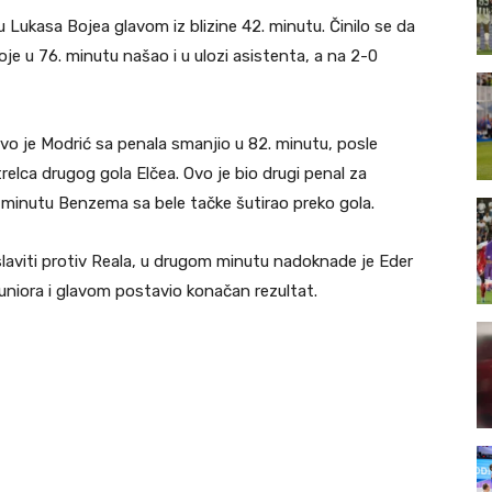
u Lukasa Bojea glavom iz blizine 42. minutu. Činilo se da
oje u 76. minutu našao i u ulozi asistenta, a na 2-0
Prvo je Modrić sa penala smanjio u 82. minutu, posle
lca drugog gola Elčea. Ovo je bio drugi penal za
3. minutu Benzema sa bele tačke šutirao preko gola.
 slaviti protiv Reala, u drugom minutu nadoknade je Eder
Žuniora i glavom postavio konačan rezultat.