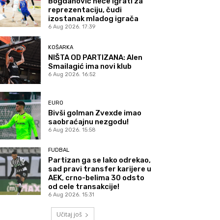
Bogdanović neće igrati za
reprezentaciju, čudi
izostanak mladog igrača
6 Aug 2026. 17:39
KOŠARKA
NIŠTA OD PARTIZANA: Alen
Smailagić ima novi klub
6 Aug 2026. 16:52
EURO
Bivši golman Zvexde imao
saobraćajnu nezgodu!
6 Aug 2026. 15:58
FUDBAL
Partizan ga se lako odrekao,
sad pravi transfer karijere u
AEK, crno-belima 30 odsto
od cele transakcije!
6 Aug 2026. 15:31
Učitaj još