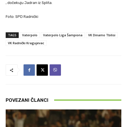
, dočekuju Jadran iz Splita.
Foto: SPD Radnički
TAGS
Vaterpolo
Vaterpolo Liga Šampiona
VK Dinamo Tbilisi
VK Radnički Kragujevac
POVEZANI ČLANCI