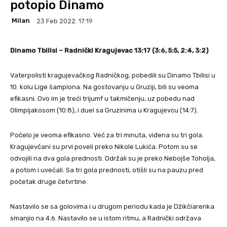
potopio Dinamo
Milan
23 Feb 2022. 17:19
Dinamo Tbilisi – Radnički Kragujevac 13:17 (3:6, 5:5, 2:4, 3:2)
Vaterpolisti kragujevačkog Radničkog, pobedili su Dinamo Tbilisi u
10. kolu Lige šampiona. Na gostovanju u Gruziji, bili su veoma
efikasni. Ovo im je treći trijumf u takmičenju, uz pobedu nad
Olimpijakosom (10:8), i duel sa Gruzinima u Kragujevcu (14:7).
Počelo je veoma efikasno. Već za tri minuta, viđena su tri gola.
Kragujevčani su prvi poveli preko Nikole Lukića. Potom su se
odvojili na dva gola prednosti. Održali su je preko Nebojše Toholja,
a potom i uvećali. Sa tri gola prednosti, otišli su na pauzu pred
početak druge četvrtine.
Nastavilo se sa golovima i u drugom periodu kada je Džikčiarenka
smanjio na 4:6. Nastavilo se u istom ritmu, a Radnički održava