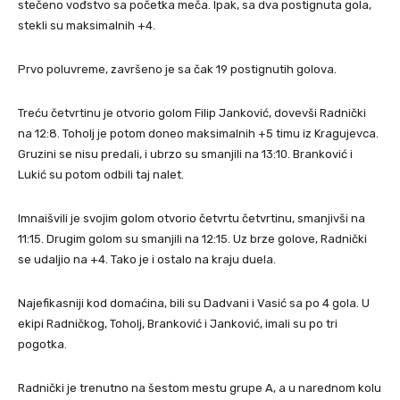
stečeno vođstvo sa početka meča. Ipak, sa dva postignuta gola,
stekli su maksimalnih +4.
Prvo poluvreme, završeno je sa čak 19 postignutih golova.
Treću četvrtinu je otvorio golom Filip Janković, dovevši Radnički
na 12:8. Toholj je potom doneo maksimalnih +5 timu iz Kragujevca.
Gruzini se nisu predali, i ubrzo su smanjili na 13:10. Branković i
Lukić su potom odbili taj nalet.
Imnaišvili je svojim golom otvorio četvrtu četvrtinu, smanjivši na
11:15. Drugim golom su smanjili na 12:15. Uz brze golove, Radnički
se udaljio na +4. Tako je i ostalo na kraju duela.
Najefikasniji kod domaćina, bili su Dadvani i Vasić sa po 4 gola. U
ekipi Radničkog, Toholj, Branković i Janković, imali su po tri
pogotka.
Radnički je trenutno na šestom mestu grupe A, a u narednom kolu