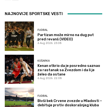
NAJNOVIJE SPORTSKE VESTI
FUDBAL
Partizan može mirno na dug put
pred revanš (VIDEO)
6 Aug 2026. 23:08
KOŠARKA
Kenan otkrio da je posredno saznao
za rastanak sa Zvezdom i da li je
želeo da ostane
6 Aug 2026. 22:08
FUDBAL
Bivši bek Crvene zvezde u Mladosti –
debituje protiv doskorašnjeg kluba