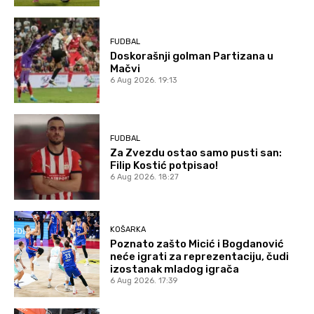
FUDBAL
Doskorašnji golman Partizana u
Mačvi
6 Aug 2026. 19:13
FUDBAL
Za Zvezdu ostao samo pusti san:
Filip Kostić potpisao!
6 Aug 2026. 18:27
KOŠARKA
Poznato zašto Micić i Bogdanović
neće igrati za reprezentaciju, čudi
izostanak mladog igrača
6 Aug 2026. 17:39