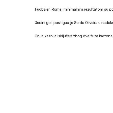
Fudbaleri Rome, minimalnim rezultatom su po
Jedini gol, postigao je Serđo Oliveira u nado
On je kasnije isključen zbog dva žuta kartona,