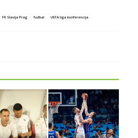
FK Slavija Prag
fudbal
UEFA liga konferencija