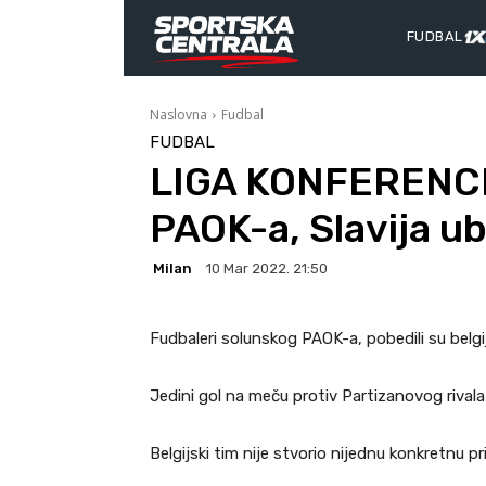
FUDBAL
Naslovna
Fudbal
FUDBAL
LIGA KONFERENCIJ
PAOK-a, Slavija ub
Milan
10 Mar 2022. 21:50
Fudbaleri solunskog PAOK-a, pobedili su belg
Jedini gol na meču protiv Partizanovog rivala
Belgijski tim nije stvorio nijednu konkretnu p