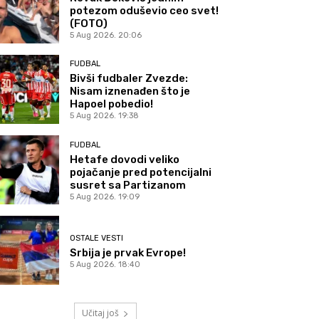
potezom oduševio ceo svet!
(FOTO)
5 Aug 2026. 20:06
FUDBAL
Bivši fudbaler Zvezde:
Nisam iznenađen što je
Hapoel pobedio!
5 Aug 2026. 19:38
FUDBAL
Hetafe dovodi veliko
pojačanje pred potencijalni
susret sa Partizanom
5 Aug 2026. 19:09
OSTALE VESTI
Srbija je prvak Evrope!
5 Aug 2026. 18:40
Učitaj još