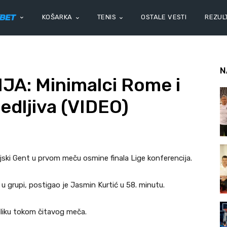
KOŠARKA
TENIS
OSTALE VESTI
REZULT
N
A: Minimalci Rome i
edljiva (VIDEO)
ijski Gent u prvom meču osmine finala Lige konferencija.
 u grupi, postigao je Jasmin Kurtić u 58. minutu.
riliku tokom čitavog meča.