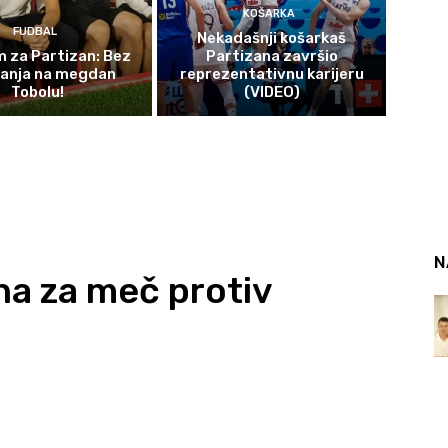
KOŠARKA
FUDBAL
Nekadašnji košarkaš
 za Partizan: Bez
Partizana završio
čanja na megdan
reprezentativnu karijeru
Tobolu!
(VIDEO)