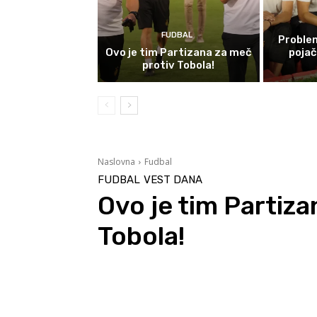
FUDBAL
Problem
Ovo je tim Partizana za meč
poja
protiv Tobola!