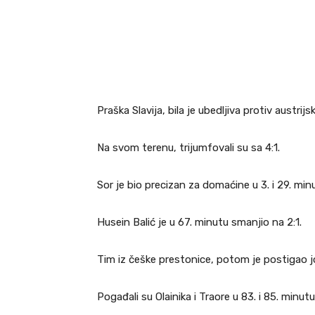
Praška Slavija, bila je ubedljiva protiv austrij
Na svom terenu, trijumfovali su sa 4:1.
Sor je bio precizan za domaćine u 3. i 29. min
Husein Balić je u 67. minutu smanjio na 2:1.
Tim iz češke prestonice, potom je postigao j
Pogađali su Olainika i Traore u 83. i 85. minut