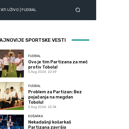
ATI UŽIVO | FUDBAL
AJNOVIJE SPORTSKE VESTI
FUDBAL
Ovo je tim Partizana za meč
protiv Tobola!
5 Aug 2026. 22:59
FUDBAL
Problem za Partizan: Bez
pojačanja na megdan
Tobolu!
5 Aug 2026. 22:34
KOŠARKA
Nekadašnji košarkaš
Partizana završio