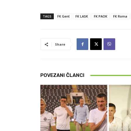
TAGS
FK Gent
FK LASK
FK PAOK
FK Roma
Share
POVEZANI ČLANCI