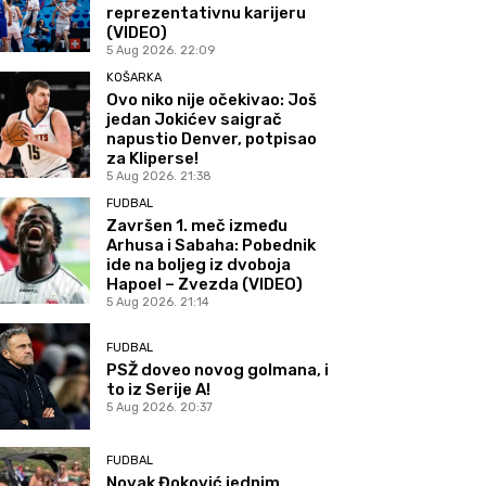
reprezentativnu karijeru
(VIDEO)
5 Aug 2026. 22:09
KOŠARKA
Ovo niko nije očekivao: Još
jedan Jokićev saigrač
napustio Denver, potpisao
za Kliperse!
5 Aug 2026. 21:38
FUDBAL
Završen 1. meč između
Arhusa i Sabaha: Pobednik
ide na boljeg iz dvoboja
Hapoel – Zvezda (VIDEO)
5 Aug 2026. 21:14
FUDBAL
PSŽ doveo novog golmana, i
to iz Serije A!
5 Aug 2026. 20:37
FUDBAL
Novak Đoković jednim