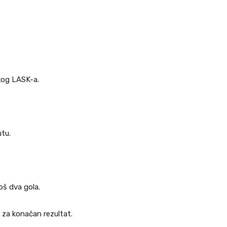
skog LASK-a.
utu.
oš dva gola.
u za konačan rezultat.