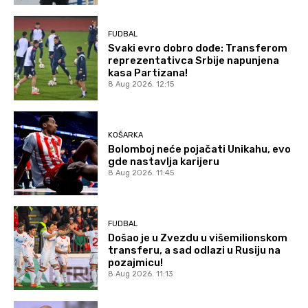
FUDBAL
Svaki evro dobro dođe: Transferom
reprezentativca Srbije napunjena
kasa Partizana!
8 Aug 2026. 12:15
KOŠARKA
Bolomboj neće pojačati Unikahu, evo
gde nastavlja karijeru
8 Aug 2026. 11:45
FUDBAL
Došao je u Zvezdu u višemilionskom
transferu, a sad odlazi u Rusiju na
pozajmicu!
8 Aug 2026. 11:13