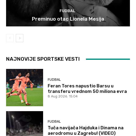
FUDBAL
Preminuo otac Lionela Mesija
NAJNOVIJE SPORTSKE VESTI
FUDBAL
Feran Tores napustio Barsu u
transferu vrednom 50 miliona evra
8 Aug 2026. 15:04
FUDBAL
Tuča navijača Hajduka i Dinama na
aerodromu u Zagrebu! (VIDEO)