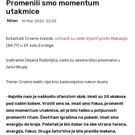
Promenili smo momentum
utakmice
Milan
10 Mar 2022. 22:05
Košarkaši Crvene zvezde,
ostvarili su veliki trijumf protiv Makabija
(84:77) u 29. kolu Evrolige.
Izabranici Dejana Radonjića, sada su veoma blizu plasmana u
četvrtfinale.
Trener Crveno belih, nije krio zadovoljstvo nakon duela:
–
Najviše nam je naškodio ofanzivni skok. Imali su 20 skokova
pod našim košem. Vratili smo se. Imali smo fokus, promenili
smo momentum utakmice, ali je bilo teško u potpunosti
promeniti ritam. Čestitam igračima na pobedi. Imali smo
energiju do kraja. Početak je bio dobar na obe strane terena,
energija, fokus. Druga četvrtina je bila previše mekana,