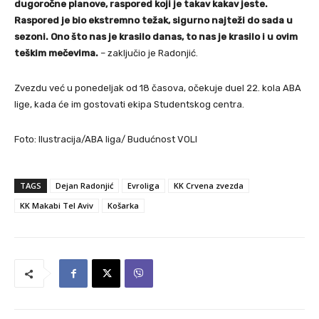
dugoročne planove, raspored koji je takav kakav jeste.
Raspored je bio ekstremno težak, sigurno najteži do sada u
sezoni. Ono što nas je krasilo danas, to nas je krasilo i u ovim
teškim mečevima.
– zaključio je Radonjić.
Zvezdu već u ponedeljak od 18 časova, očekuje duel 22. kola ABA
lige, kada će im gostovati ekipa Studentskog centra.
Foto: Ilustracija/ABA liga/ Budućnost VOLI
TAGS
Dejan Radonjić
Evroliga
KK Crvena zvezda
KK Makabi Tel Aviv
Košarka