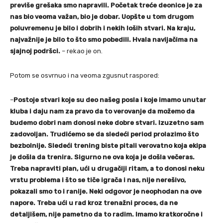
previše grešaka smo napravili. Početak treće deonice je za
nas bio veoma važan, bio je dobar. Uopšte u tom drugom
poluvremenu je bilo i dobrih i nekih loših stvari. Na kraju,
najvažnije je bilo to što smo pobedili. Hvala navijačima na
sjajnoj podršci.
– rekao je on.
Potom se osvrnuo i na veoma zgusnut raspored:
–
Postoje stvari koje su deo našeg posla i koje imamo unutar
kluba i daju nam za pravo da to verovanje da možemo da
budemo dobri nam donosi neke dobre stvari. Izuzetno sam
zadovoljan. Trudićemo se da sledeći period prolazimo što
bezbolnije. Sledeći trening biste pitali verovatno koja ekipa
je došla da trenira. Sigurno ne ova koja je došla večeras.
Treba napraviti plan, ući u drugačiji ritam, a to donosi neku
vrstu problema i što se tiče igrača i nas, nije nerešivo,
pokazali smo to i ranije. Neki odgovor je neophodan na ove
napore. Treba ući u rad kroz trenažni proces, da ne
detaljišem, nije pametno da to radim. Imamo kratkoročne i