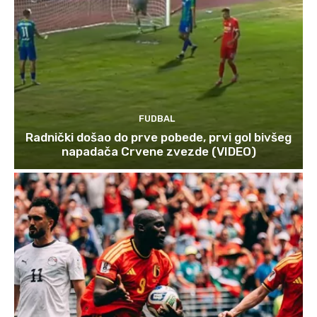
FUDBAL
Radnički došao do prve pobede, prvi gol bivšeg
napadača Crvene zvezde (VIDEO)