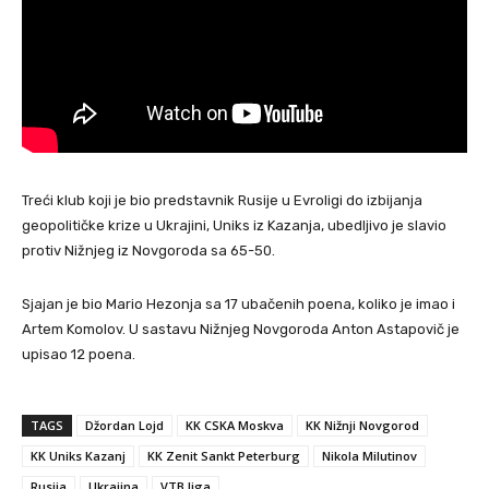
Treći klub koji je bio predstavnik Rusije u Evroligi do izbijanja
geopolitičke krize u Ukrajini, Uniks iz Kazanja, ubedljivo je slavio
protiv Nižnjeg iz Novgoroda sa 65-50.
Sjajan je bio Mario Hezonja sa 17 ubačenih poena, koliko je imao i
Artem Komolov. U sastavu Nižnjeg Novgoroda Anton Astapovič je
upisao 12 poena.
TAGS
Džordan Lojd
KK CSKA Moskva
KK Nižnji Novgorod
KK Uniks Kazanj
KK Zenit Sankt Peterburg
Nikola Milutinov
Rusija
Ukrajina
VTB liga