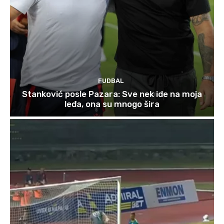
FUDBAL
Stanković posle Pazara: Sve nek ide na moja
leđa, ona su mnogo šira