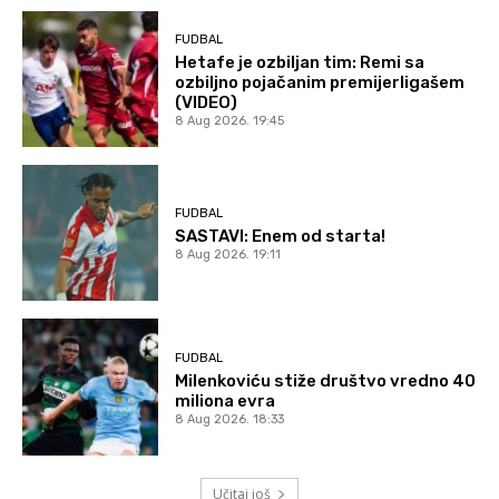
FUDBAL
Hetafe je ozbiljan tim: Remi sa
ozbiljno pojačanim premijerligašem
(VIDEO)
8 Aug 2026. 19:45
FUDBAL
SASTAVI: Enem od starta!
8 Aug 2026. 19:11
FUDBAL
Milenkoviću stiže društvo vredno 40
miliona evra
8 Aug 2026. 18:33
Učitaj još