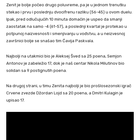
Zenit je bolje počeo drugo poluvreme, pa je u jednom trenutku
stekao i prvu i poslednju dvocifrenu razliku (56-45) u ovom duelu.
Ipak, pred odlučujućih 10 minuta domaćin je uspeo da smanji
zaostatak na samo -4 (61-57), a poslednji kvartal je protekao u
potpunoj naizvesnosti i smenjivanju u vođstvu, a u neizvesnoj
završnici bolje se snašao tim Ćavija Paskvala.
Najbolji na utakmici bio je Aleksej Šved sa 25 poena, Semjon
Antonov je zabeležio 17, dok je naš centar Nikola Milutinov bio
solidan sa 9 postignutih poena.
Na drugoj strani, u timu Zenita najbolji je bio prošlosezonski igrač
Crvene zvezde Džordan Lojd sa 20 poena, a Dmitri Kulagin je
upisao 17.