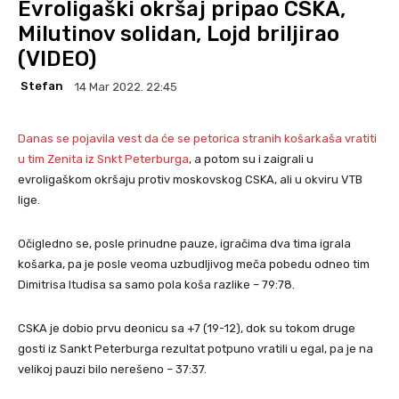
Evroligaški okršaj pripao CSKA,
Milutinov solidan, Lojd briljirao
(VIDEO)
Stefan
14 Mar 2022. 22:45
Danas se pojavila vest da će se petorica stranih košarkaša vratiti
u tim Zenita iz Snkt Peterburga
, a potom su i zaigrali u
evroligaškom okršaju protiv moskovskog CSKA, ali u okviru VTB
lige.
Očigledno se, posle prinudne pauze, igračima dva tima igrala
košarka, pa je posle veoma uzbudljivog meča pobedu odneo tim
Dimitrisa Itudisa sa samo pola koša razlike – 79:78.
CSKA je dobio prvu deonicu sa +7 (19-12), dok su tokom druge
gosti iz Sankt Peterburga rezultat potpuno vratili u egal, pa je na
velikoj pauzi bilo nerešeno – 37:37.