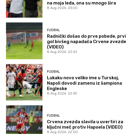
na moja leđa, ona su mnogo šira
8 Aug 2026. 23:00
FUDBAL
Radnički došao do prve pobede, prvi
gol bivšeg napadača Crvene zvezde
(VIDEO)
8 Aug 2026. 22:42
FUDBAL
Lukaku novo veliko ime u Turskoj,
Napoli dovodi zamenu iz šampiona
Engleske
8 Aug 2026. 22:30
FUDBAL
Crvena zvezda slavila u uvertiri za
ključni meč protiv Hapoela (VIDEO)
8 Aug 2026. 22:00