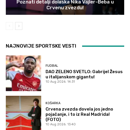
Poznati detalji dolaska Nika Vajler-Beba u
Crvenu zvezdu!
NAJNOVIJE SPORTSKE VESTI
FUDBAL
DAO ZELENO SVETLO: Gabrijel Žesus
u italijanskom gigantu!
10 Aug 2026. 14:31
KOŠARKA
Crvena zvezda dovela jos jedno
pojačanje, i to iz Real Madrida!
(FOTO)
10 Aug 2026. 13:40