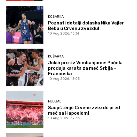
KOŠARKA
Poznati detalji dolaska Nika Vajler-
Beba u Crvenu zvezdu!
10 Aug 2026. 13:34
KOŠARKA
Jokić protiv Vembanjame: Počela
prodaja karata za meč Srbija –
Francuska
10 Aug 2026. 13:05
FUDBAL
Saopštenje Crvene zvezde pred
meč sa Hapoelom!
10 Aug 2026. 12:36