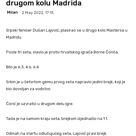
drugom kolu Madrida
Milan
2 May 2022. 17:15
Srpski teniser Dušan Lajović, plasirao se u drugo kolo Mastersa u
Madridu.
Posle tri seta, slavio je protiv hrvatskog igrača Borne Ćorića.
Bilo je 6:3, 4:6, 6:4
Srbin je u četvrtom gemu prvog seta napravio jedini brejk, koji je
bio dovoljan za vođstvo.
Ćorić je uzvratio u drugom delu igre.
Tada je na samom kraju seta, brejkom izjednačio na 1:1.
Odmah na startu odlučujućeg seta, Lajović pravi brejk.