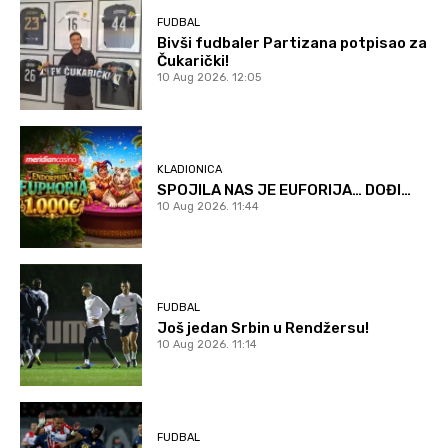
FUDBAL
Bivši fudbaler Partizana potpisao za
Čukarički!
10 Aug 2026. 12:05
KLADIONICA
SPOJILA NAS JE EUFORIJA… DOĐI…
10 Aug 2026. 11:44
FUDBAL
Još jedan Srbin u Rendžersu!
10 Aug 2026. 11:14
FUDBAL