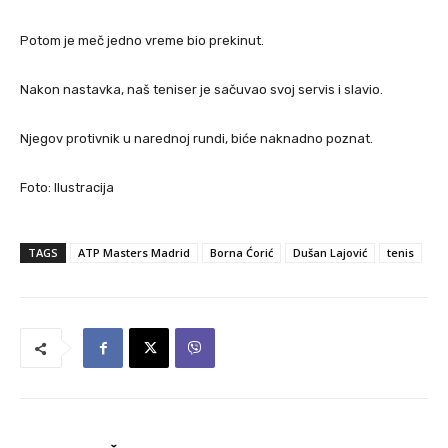
Potom je meč jedno vreme bio prekinut.
Nakon nastavka, naš teniser je sačuvao svoj servis i slavio.
Njegov protivnik u narednoj rundi, biće naknadno poznat.
Foto: Ilustracija
TAGS
ATP Masters Madrid
Borna Ćorić
Dušan Lajović
tenis