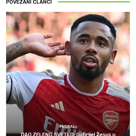
POVEZANI ČLANCI
FUDBAL
DAO ZELENO SVETLO: Gabrijel Žesus u