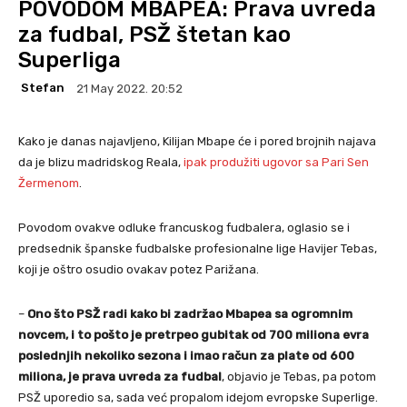
POVODOM MBAPEA: Prava uvreda
za fudbal, PSŽ štetan kao
Superliga
Stefan
21 May 2022. 20:52
Kako je danas najavljeno, Kilijan Mbape će i pored brojnih najava
da je blizu madridskog Reala,
ipak produžiti ugovor sa Pari Sen
Žermenom
.
Povodom ovakve odluke francuskog fudbalera, oglasio se i
predsednik španske fudbalske profesionalne lige Havijer Tebas,
koji je oštro osudio ovakav potez Parižana.
–
Ono što PSŽ radi kako bi zadržao Mbapea sa ogromnim
novcem, i to pošto je pretrpeo gubitak od 700 miliona evra
poslednjih nekoliko sezona i imao račun za plate od 600
miliona, je prava uvreda za fudbal
, objavio je Tebas, pa potom
PSŽ uporedio sa, sada već propalom idejom evropske Superlige.