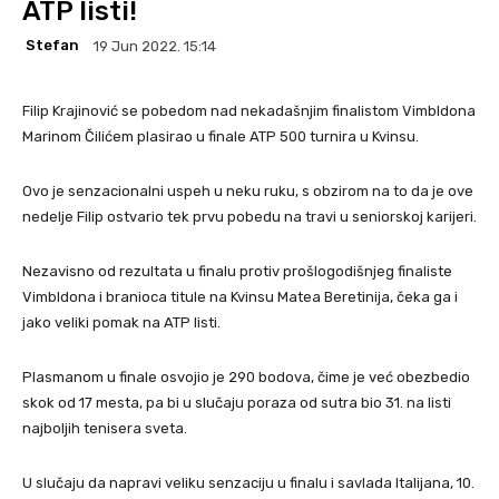
ATP listi!
Stefan
19 Jun 2022. 15:14
Filip Krajinović se pobedom nad nekadašnjim finalistom Vimbldona
Marinom Čilićem plasirao u finale ATP 500 turnira u Kvinsu.
Ovo je senzacionalni uspeh u neku ruku, s obzirom na to da je ove
nedelje Filip ostvario tek prvu pobedu na travi u seniorskoj karijeri.
Nezavisno od rezultata u finalu protiv prošlogodišnjeg finaliste
Vimbldona i branioca titule na Kvinsu Matea Beretinija, čeka ga i
jako veliki pomak na ATP listi.
Plasmanom u finale osvojio je 290 bodova, čime je već obezbedio
skok od 17 mesta, pa bi u slučaju poraza od sutra bio 31. na listi
najboljih tenisera sveta.
U slučaju da napravi veliku senzaciju u finalu i savlada Italijana, 10.