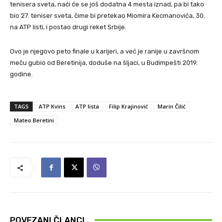
tenisera sveta, naći će se još dodatna 4 mesta iznad, pa bi tako
bio 27. teniser sveta, čime bi pretekao Miomira Kecmanovića, 30.
na ATP listi, i postao drugi reket Srbije.
Ovo je njegovo peto finale u karijeri, a već je ranije u završnom
meču gubio od Beretinija, doduše na šljaci, u Budimpešti 2019.
godine.
TAGS
ATP Kvins
ATP lista
Filip Krajinović
Marin Čilić
Mateo Beretini
POVEZANI ČLANCI