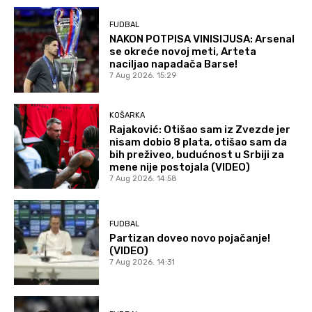
FUDBAL
NAKON POTPISA VINISIJUSA: Arsenal
se okreće novoj meti, Arteta
naciljao napadača Barse!
7 Aug 2026. 15:29
KOŠARKA
Rajaković: Otišao sam iz Zvezde jer
nisam dobio 8 plata, otišao sam da
bih preživeo, budućnost u Srbiji za
mene nije postojala (VIDEO)
7 Aug 2026. 14:58
FUDBAL
Partizan doveo novo pojačanje!
(VIDEO)
7 Aug 2026. 14:31