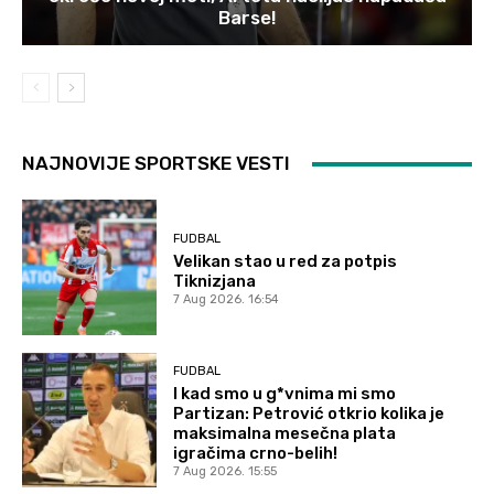
Barse!
NAJNOVIJE SPORTSKE VESTI
FUDBAL
Velikan stao u red za potpis
Tiknizjana
7 Aug 2026. 16:54
FUDBAL
I kad smo u g*vnima mi smo
Partizan: Petrović otkrio kolika je
maksimalna mesečna plata
igračima crno-belih!
7 Aug 2026. 15:55