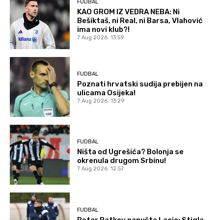
FUDBAL
KAO GROM IZ VEDRA NEBA: Ni
Bešiktaš, ni Real, ni Barsa, Vlahović
ima novi klub?!
7 Aug 2026. 13:59
FUDBAL
Poznati hrvatski sudija prebijen na
ulicama Osijeka!
7 Aug 2026. 13:29
FUDBAL
Ništa od Ugrešića? Bolonja se
okrenula drugom Srbinu!
7 Aug 2026. 12:57
FUDBAL
Petar Ratkov napušta Lacio: Stigla