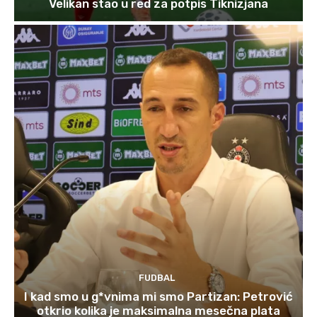
Velikan stao u red za potpis Tiknizjana
FUDBAL
I kad smo u g*vnima mi smo Partizan: Petrović
otkrio kolika je maksimalna mesečna plata