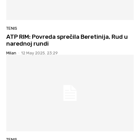
TENIS
ATP RIM: Povreda sprečila Beretinija, Rud u
narednoj rundi
Milan
-
12 May 2025. 23:29
TENIS