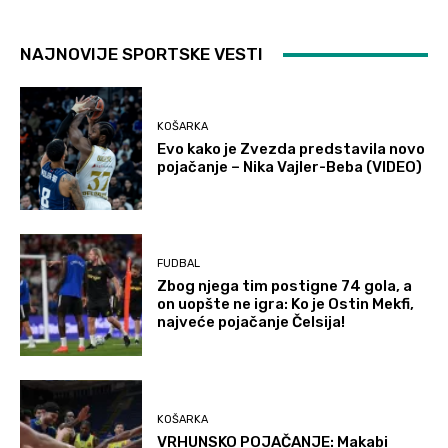
NAJNOVIJE SPORTSKE VESTI
KOŠARKA
Evo kako je Zvezda predstavila novo
pojačanje – Nika Vajler-Beba (VIDEO)
FUDBAL
Zbog njega tim postigne 74 gola, a
on uopšte ne igra: Ko je Ostin Mekfi,
najveće pojačanje Čelsija!
KOŠARKA
VRHUNSKO POJAČANJE: Makabi