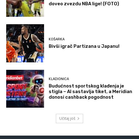
doveo zvezdu NBA lige! (FOTO)
KOŠARKA
Bivši igrač Partizana u Japanu!
KLADIONICA
Budućnost sportskog klađenja je
stigla – AI sastavlja tiket, a Meridian
donosi cashback pogodnost
Učitaj još