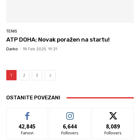
TENIS
ATP DOHA: Novak poražen na startu!
Darko
-
18 Feb 2025. 19:21
1
2
3
OSTANITE POVEZANI
42,845
6,644
8,089
Fanovi
Follovers
Follovers