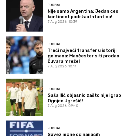
FUDBAL
Nije samo Argentina: Jedan ceo
kontinent podržao Infantina!
7 Aug 2026. 10:39
FUDBAL
Treći najveći transfer u istoriji
golmana: Mančester siti prodao
čuvara mreže!
7 Aug 2026. 10:11
FUDBAL
Saša Ilić objasnio zašto nije igrao
Ognjen Ugrešić!
7 Aug 2026. 09:40
FUDBAL
Savez jedne od najjačih