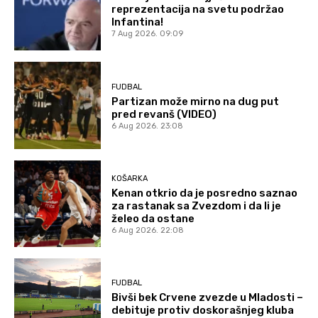
reprezentacija na svetu podržao
Infantina!
7 Aug 2026. 09:09
FUDBAL
Partizan može mirno na dug put
pred revanš (VIDEO)
6 Aug 2026. 23:08
KOŠARKA
Kenan otkrio da je posredno saznao
za rastanak sa Zvezdom i da li je
želeo da ostane
6 Aug 2026. 22:08
FUDBAL
Bivši bek Crvene zvezde u Mladosti –
debituje protiv doskorašnjeg kluba