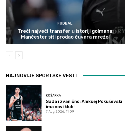
FUDBAL
Treći najveći transfer u istoriji golmana:
Mančester siti prodao čuvara mreže!
NAJNOVIJE SPORTSKE VESTI
KOŠARKA
Sada i zvanično: Aleksej Pokuševski
ima novi klub!
7 Aug 2026. 11:09