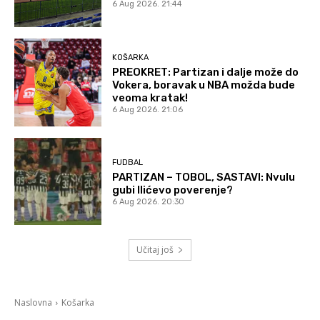
6 Aug 2026. 21:44
KOŠARKA
PREOKRET: Partizan i dalje može do
Vokera, boravak u NBA možda bude
veoma kratak!
6 Aug 2026. 21:06
FUDBAL
PARTIZAN – TOBOL, SASTAVI: Nvulu
gubi Ilićevo poverenje?
6 Aug 2026. 20:30
Učitaj još