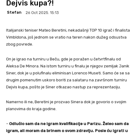
Dejvis kupa?!
Stefan
26 Oct 2025. 15:13
Italijanski teniser Mateo Beretini, nekadašnji TOP 10 igrač i finalista
Vimbldona, još jednom se vratio na teren nakon dužeg odsustva
zbog povrede.
On je igrao na turniru u Beču, gde je poražen u četvrtfinalu od
Aleksa De Minora. Na istom turniru u finalu je njegov zemljak Janik
Siner, dok je u polufinalu eliminisan Lorenco Museti. Samo će se sa
drugim pomenutim uskoro boriti za salataru na završnom turniru
Dejvis kupa, pošto je Siner otkazao nastup za reprezentaciju.
Namerno ili ne, Beretini je prozvao Sinera dok je govorio o svojim
planovima do kraja godine.
–
Odlučio sam da ne igram kvalifikacije u Parizu. Želeo sam da
igram, ali moram da brinem o svom zdravlju. Posle ću igrati u