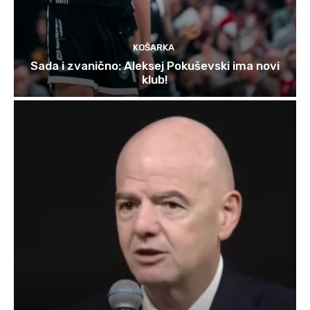
KOŠARKA
Sada i zvanično: Aleksej Pokuševski ima novi
klub!