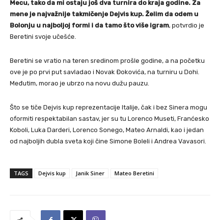
Mecu, tako da mi ostaju još dva turnira do kraja godine. Za
mene je najvažnije takmičenje Dejvis kup. Želim da odem u
Bolonju u najboljoj formi i da tamo što više igram
, potvrdio je
Beretini svoje učešće.
Beretini se vratio na teren sredinom prošle godine, a na početku
ove je po prvi put savladao i Novak Đokovića, na turniru u Dohi.
Međutim, morao je ubrzo na novu dužu pauzu.
Što se tiče Dejvis kup reprezentacije Italije, čak i bez Sinera mogu
oformiti respektabilan sastav, jer su tu Lorenco Museti, Franćesko
Koboli, Luka Darderi, Lorenco Sonego, Mateo Arnaldi, kao i jedan
od najboljih dubla sveta koji čine Simone Boleli i Andrea Vavasori.
TAGS
Dejvis kup
Janik Siner
Mateo Beretini