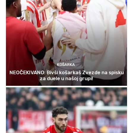
KOŠARKA
NEOČEKIVANO: Bivši košarkaš Zvezde na spisku
za duele u našoj grupi!