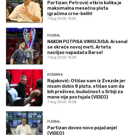
Partizan: Petrović otkrio kolika je
maksimalna mesečna plata
igračima crno-belih!
7 Aug 2026. 15:55
FUDBAL
NAKON POTPISA VINISIJUSA: Arsenal
se okreće novoj meti, Arteta
naciljao napadača Barse!
7 Aug 2026. 15:29
KOŠARKA
Rajaković: Otišao sam iz Zvezde jer
nisam dobio 8 plata, otišao sam da
bih preživeo, budućnost u Srbiji za
mene nije postojala (VIDEO)
7 Aug 2026. 14:58
FUDBAL
Partizan doveo novo pojačanje!
(VIDEO)