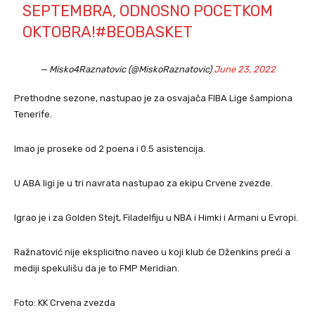
SEPTEMBRA, ODNOSNO POCETKOM
OKTOBRA!
#BEOBASKET
— Misko4Raznatovic (@MiskoRaznatovic)
June 23, 2022
Prethodne sezone, nastupao je za osvajača FIBA Lige šampiona
Tenerife.
Imao je proseke od 2 poena i 0.5 asistencija.
U ABA ligi je u tri navrata nastupao za ekipu Crvene zvezde.
Igrao je i za Golden Stejt, Filadelfiju u NBA i Himki i Armani u Evropi.
Ražnatović nije eksplicitno naveo u koji klub će Dženkins preći a
mediji spekulišu da je to FMP Meridian.
Foto: KK Crvena zvezda