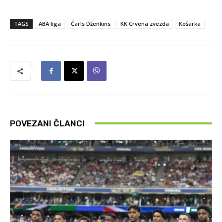
TAGS
ABA liga
Čarls Dženkins
KK Crvena zvezda
Košarka
POVEZANI ČLANCI