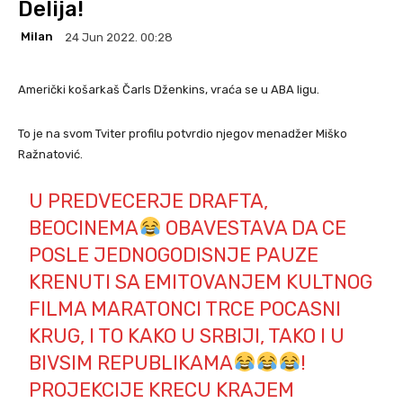
Delija!
Milan
24 Jun 2022. 00:28
Američki košarkaš Čarls Dženkins, vraća se u ABA ligu.
To je na svom Tviter profilu potvrdio njegov menadžer Miško
Ražnatović.
U PREDVECERJE DRAFTA,
BEOCINEMA
OBAVESTAVA DA CE
POSLE JEDNOGODISNJE PAUZE
KRENUTI SA EMITOVANJEM KULTNOG
FILMA MARATONCI TRCE POCASNI
KRUG, I TO KAKO U SRBIJI, TAKO I U
BIVSIM REPUBLIKAMA
!
PROJEKCIJE KRECU KRAJEM