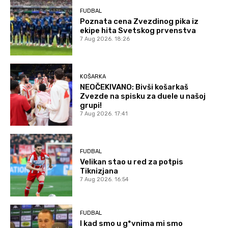
FUDBAL
Poznata cena Zvezdinog pika iz
ekipe hita Svetskog prvenstva
7 Aug 2026. 18:26
KOŠARKA
NEOČEKIVANO: Bivši košarkaš
Zvezde na spisku za duele u našoj
grupi!
7 Aug 2026. 17:41
FUDBAL
Velikan stao u red za potpis
Tiknizjana
7 Aug 2026. 16:54
FUDBAL
I kad smo u g*vnima mi smo