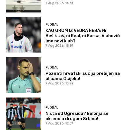
7 Aug 2026. 14:31
FUDBAL
KAO GROM IZ VEDRA NEBA: Ni
Bešiktaš, ni Real, ni Barsa, Vlahović
ima novi klub?!
7 Aug 2026. 13:59
FUDBAL
Poznati hrvatski sudija prebijen na
ulicama Osijeka!
7 Aug 2026. 13:29
FUDBAL
Ništa od Ugrešića? Bolonja se
okrenula drugom Srbinu!
7 Aug 2026. 12:57