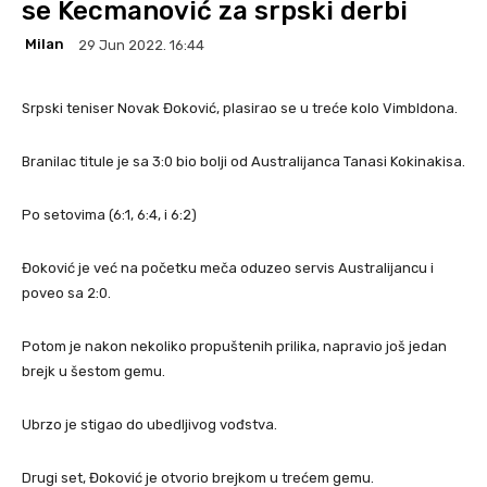
se Kecmanović za srpski derbi
Milan
29 Jun 2022. 16:44
Srpski teniser Novak Đoković, plasirao se u treće kolo Vimbldona.
Branilac titule je sa 3:0 bio bolji od Australijanca Tanasi Kokinakisa.
Po setovima (6:1, 6:4, i 6:2)
Đoković je već na početku meča oduzeo servis Australijancu i
poveo sa 2:0.
Potom je nakon nekoliko propuštenih prilika, napravio još jedan
brejk u šestom gemu.
Ubrzo je stigao do ubedljivog vođstva.
Drugi set, Đoković je otvorio brejkom u trećem gemu.