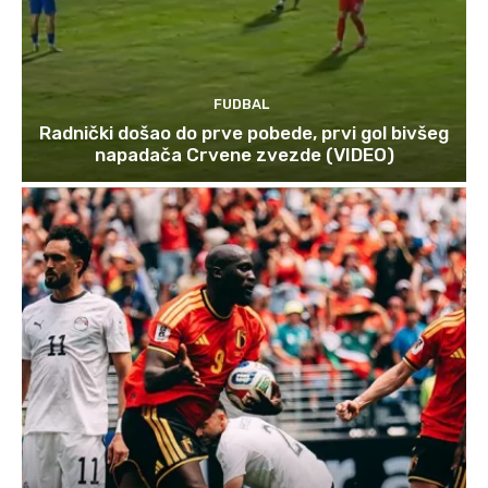
FUDBAL
Radnički došao do prve pobede, prvi gol bivšeg
napadača Crvene zvezde (VIDEO)