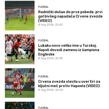
FUDBAL
Radnički došao do prve pobede, prvi
gol bivšeg napadača Crvene zvezde
(VIDEO)
8 Aug 2026. 22:42
FUDBAL
Lukaku novo veliko ime u Turskoj,
Napoli dovodi zamenu iz šampiona
Engleske
8 Aug 2026. 22:30
FUDBAL
Crvena zvezda slavila u uvertiri za
ključni meč protiv Hapoela (VIDEO)
8 Aug 2026. 22:00
FUDBAL