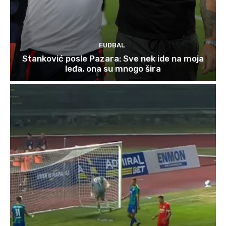
FUDBAL
Stanković posle Pazara: Sve nek ide na moja
leđa, ona su mnogo šira