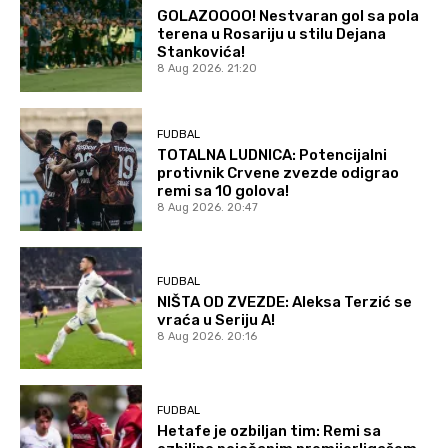
GOLAZOOOO! Nestvaran gol sa pola
terena u Rosariju u stilu Dejana
Stankovića!
8 Aug 2026. 21:20
FUDBAL
TOTALNA LUDNICA: Potencijalni
protivnik Crvene zvezde odigrao
remi sa 10 golova!
8 Aug 2026. 20:47
FUDBAL
NIŠTA OD ZVEZDE: Aleksa Terzić se
vraća u Seriju A!
8 Aug 2026. 20:16
FUDBAL
Hetafe je ozbiljan tim: Remi sa