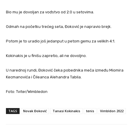
Bio mu je dovoljan za vođstvo od 2:0 u setovima.
Odmah na početku trećeg seta, Đoković je napravio brejk.
Potom je to uradio još jedanput u petom gemu za velikih 4:1.
Kokinakis je u finišu zapretio, ali ne dovoljno.
U narednoj rundi, Đoković čeka pobednika meča između Miomira
Kecmanovića i Čileanca Alehandra Tabila.
Foto: Tviter/Wimbledon
TAGS
Novak Đoković
Tanasi Kokinakis
tenis
Vimbldon 2022