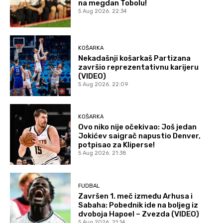
na megdan Tobolu!
5 Aug 2026. 22:34
KOŠARKA
Nekadašnji košarkaš Partizana
završio reprezentativnu karijeru
(VIDEO)
5 Aug 2026. 22:09
KOŠARKA
Ovo niko nije očekivao: Još jedan
Jokićev saigrač napustio Denver,
potpisao za Kliperse!
5 Aug 2026. 21:38
FUDBAL
Završen 1. meč između Arhusa i
Sabaha: Pobednik ide na boljeg iz
dvoboja Hapoel – Zvezda (VIDEO)
5 Aug 2026. 21:14