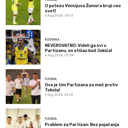
O potezu Vinisijusa Žuniora bruji ceo
svet!
6 Aug 2026. 09:12
KOŠARKA
NEVEROVATNO: Videli ga svi u
Partizanu, on otišao kod Jokića!
6 Aug 2026. 07:04
FUDBAL
Ovo je tim Partizana za meč protiv
Tobola!
5 Aug 2026. 22:59
FUDBAL
Problem za Partizan: Bez pojačanja