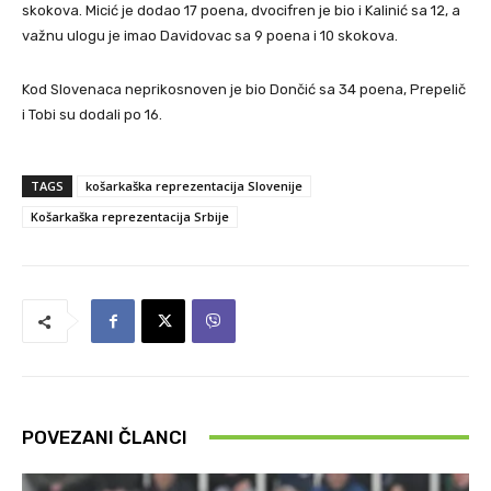
skokova. Micić je dodao 17 poena, dvocifren je bio i Kalinić sa 12, a
važnu ulogu je imao Davidovac sa 9 poena i 10 skokova.
Kod Slovenaca neprikosnoven je bio Dončić sa 34 poena, Prepelič
i Tobi su dodali po 16.
TAGS
košarkaška reprezentacija Slovenije
Košarkaška reprezentacija Srbije
POVEZANI ČLANCI