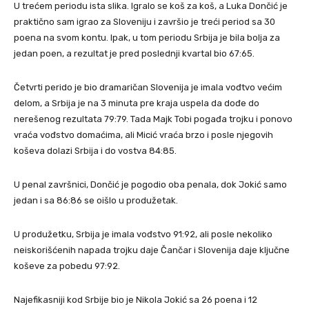
U trećem periodu ista slika. Igralo se koš za koš, a Luka Dončić je
praktično sam igrao za Sloveniju i završio je treći period sa 30
poena na svom kontu. Ipak, u tom periodu Srbija je bila bolja za
jedan poen, a rezultat je pred poslednji kvartal bio 67:65.
Četvrti perido je bio dramaričan Slovenija je imala vođtvo većim
delom, a Srbija je na 3 minuta pre kraja uspela da dođe do
nerešenog rezultata 79:79. Tada Majk Tobi pogađa trojku i ponovo
vraća vođstvo domaćima, ali Micić vraća brzo i posle njegovih
koševa dolazi Srbija i do vostva 84:85.
U penal završnici, Dončić je pogodio oba penala, dok Jokić samo
jedan i sa 86:86 se oišlo u produžetak.
U produžetku, Srbija je imala vođstvo 91:92, ali posle nekoliko
neiskorišćenih napada trojku daje Čančar i Slovenija daje ključne
koševe za pobedu 97:92.
Najefikasniji kod Srbije bio je Nikola Jokić sa 26 poena i 12