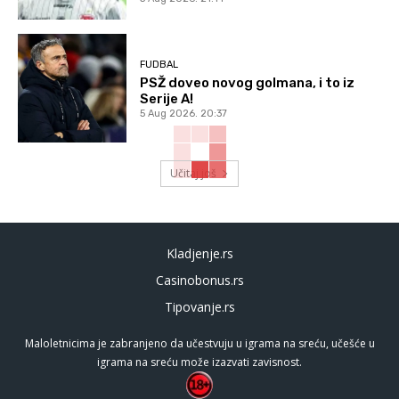
FUDBAL
PSŽ doveo novog golmana, i to iz
Serije A!
5 Aug 2026. 20:37
Učitaj još
Kladjenje.rs
Casinobonus.rs
Tipovanje.rs
Maloletnicima je zabranjeno da učestvuju u igrama na sreću, učešće u
igrama na sreću može izazvati zavisnost.