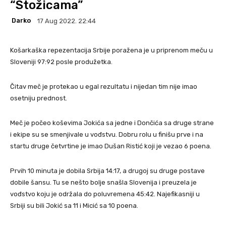
“Stožicama”
Darko
17 Aug 2022. 22:44
Košarkaška repezentacija Srbije poražena je u priprenom meču u
Sloveniji 97:92 posle produžetka.
Čitav meč je protekao u egal rezultatu i nijedan tim nije imao
osetniju prednost.
Meč je počeo koševima Jokića sa jedne i Dončića sa druge strane
i ekipe su se smenjivale u vođstvu. Dobru rolu u finišu prve i na
startu druge četvrtine je imao Dušan Ristić koji je vezao 6 poena.
Prvih 10 minuta je dobila Srbija 14:17, a drugoj su druge postave
dobile šansu. Tu se nešto bolje snašla Slovenija i preuzela je
vođstvo koju je održala do poluvremena 45:42. Najefikasniji u
Srbiji su bili Jokić sa 11 i Micić sa 10 poena.